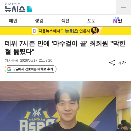
메인
랭킹
섹션
포토
데뷔 7시즌 만에 '마수걸이 골' 최희원 "막힌
혈 뚫렸다"
기사등록
2026/05/17 21:58:20
가
가
구글에서 선호하는 매체로 추가