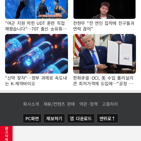
"여군 지원 막힌 UDT 훈련 직접
전현무 "전 연인 집착에 친구들과
해봤습니다"…707 출신 女유튜버
연락 끊어"
'완벽 소화'
"신약 찾자"…정부 과제로 속도내
한화큐셀·OCI, 美 수입 폴리실리
는 K-제약바이오
콘 최저가격제 도입에…"공정 경
쟁·수익성 개선 환영"
회사소개
제휴/컨텐츠 판매
약관·정책
고충처리
PC화면
제보하기
앱 다운로드
맨위로↑
광
COPYRIGHTⓒ
NEWSIS
ALL RIGHTS RESERVED.
고
삭
제