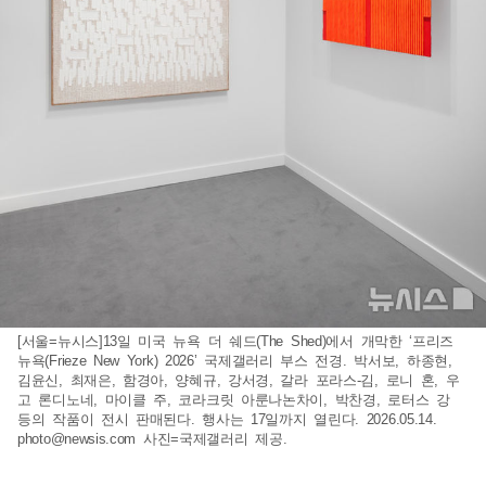
[서울=뉴시스]13일 미국 뉴욕 더 쉐드(The Shed)에서 개막한 ‘프리즈
뉴욕(Frieze New York) 2026’ 국제갤러리 부스 전경. 박서보, 하종현,
김윤신, 최재은, 함경아, 양혜규, 강서경, 갈라 포라스-김, 로니 혼, 우
고 론디노네, 마이클 주, 코라크릿 아룬나논차이, 박찬경, 로터스 강
등의 작품이 전시 판매된다. 행사는 17일까지 열린다. 2026.05.14.
photo@newsis.com
사진=국제갤러리 제공.