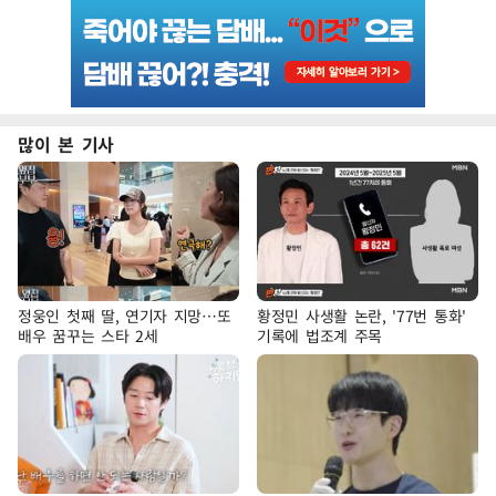
많이 본 기사
정웅인 첫째 딸, 연기자 지망…또
황정민 사생활 논란, '77번 통화'
배우 꿈꾸는 스타 2세
기록에 법조계 주목