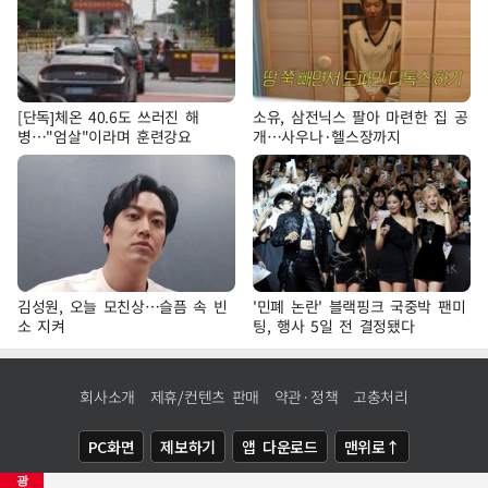
[단독]체온 40.6도 쓰러진 해
소유, 삼전닉스 팔아 마련한 집 공
병…"엄살"이라며 훈련강요
개…사우나·헬스장까지
김성원, 오늘 모친상…슬픔 속 빈
'민폐 논란' 블랙핑크 국중박 팬미
소 지켜
팅, 행사 5일 전 결정됐다
회사소개
제휴/컨텐츠 판매
약관·정책
고충처리
PC화면
제보하기
앱 다운로드
맨위로↑
광