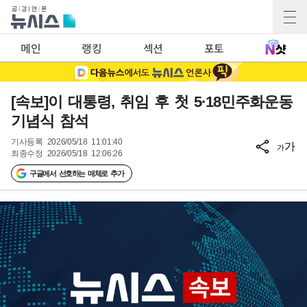
메인
랭킹
섹션
포토
[속보]이 대통령, 취임 후 첫 5·18민주화운동
기념식 참석
기사등록
2026/05/18 11:01:40
가
가
최종수정
2026/05/18 12:06:26
구글에서 선호하는 매체로 추가