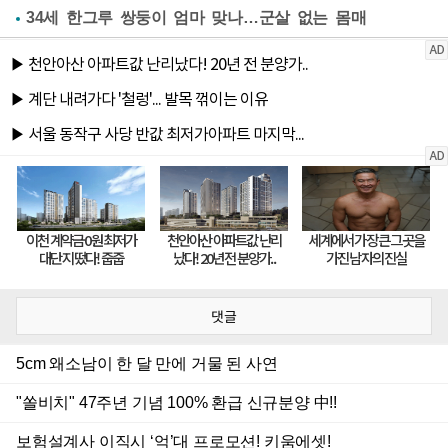
34세 한그루 쌍둥이 엄마 맞나…군살 없는 몸매
댓글