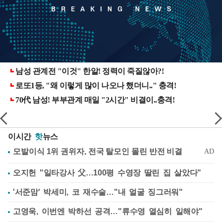
이시간
핫
뉴스
오지헌 "일타강사 父…100평 수영장 딸린 집 살았다"
'서준맘' 박세미, 코 재수술…"내 얼굴 징그러워"
고영욱, 이번엔 박하선 공격…"류수영 열심히 일해야"