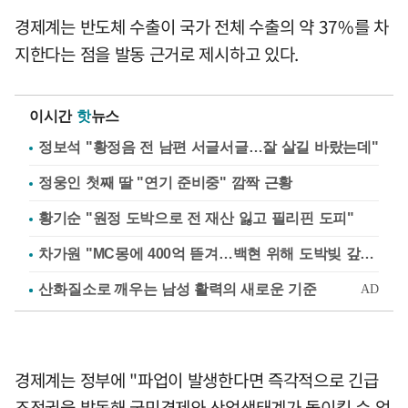
경제계는 반도체 수출이 국가 전체 수출의 약 37%를 차
지한다는 점을 발동 근거로 제시하고 있다.
이시간
핫
뉴스
정보석 "황정음 전 남편 서글서글…잘 살길 바랐는데"
정웅인 첫째 딸 "연기 준비중" 깜짝 근황
황기순 "원정 도박으로 전 재산 잃고 필리핀 도피"
차가원 "MC몽에 400억 뜯겨…백현 위해 도박빚 갚아줘"
경제계는 정부에 "파업이 발생한다면 즉각적으로 긴급
조정권을 발동해 국민경제와 산업생태계가 돌이킬 수 없