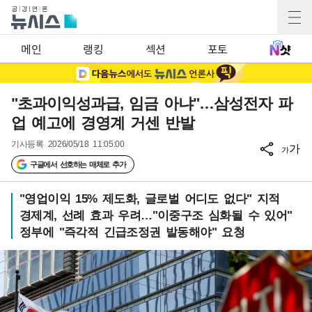
메인
랭킹
섹션
포토
"초과이익성과급, 임금 아냐"…삼성전자 파
업 예고에 경영계 거센 반발
기사등록
2026/05/18 11:05:00
가
가
구글에서 선호하는 매체로 추가
"영업이익 15% 제도화, 글로벌 어디도 없다" 지적
경제계, 선례 효과 우려…"이중구조 심화될 수 있어"
정부에 "즉각적 긴급조정권 발동해야" 요청