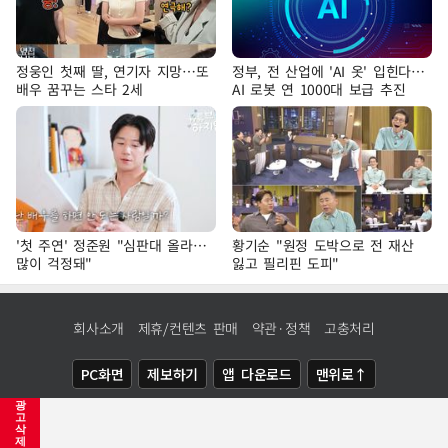
정웅인 첫째 딸, 연기자 지망…또
정부, 전 산업에 'AI 옷' 입힌다…
배우 꿈꾸는 스타 2세
AI 로봇 연 1000대 보급 추진
'첫 주연' 정준원 "심판대 올라…
황기순 "원정 도박으로 전 재산
많이 걱정돼"
잃고 필리핀 도피"
회사소개
제휴/컨텐츠 판매
약관·정책
고충처리
PC화면
제보하기
앱 다운로드
맨위로↑
광
COPYRIGHTⓒ
NEWSIS
ALL RIGHTS RESERVED.
고
삭
제