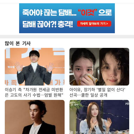
많이 본 기사
이승기 측 "차가원 전세금 미반환
아이유, 장기하 '별일 없이 산다'
은 고도의 사기 수법…엄벌 원해"
선곡…쿨한 일상 공개