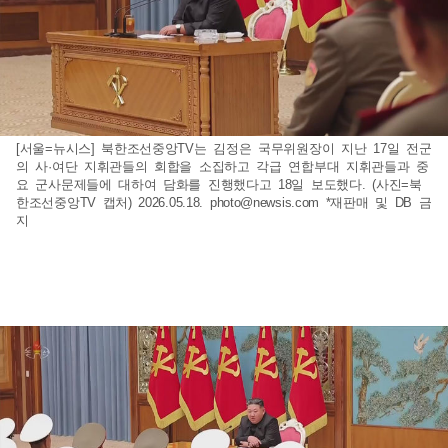
[서울=뉴시스] 북한조선중앙TV는 김정은 국무위원장이 지난 17일 전군
의 사·여단 지휘관들의 회합을 소집하고 각급 연합부대 지휘관들과 중
요 군사문제들에 대하여 담화를 진행했다고 18일 보도했다. (사진=북
한조선중앙TV 캡처) 2026.05.18.
photo@newsis.com
*재판매 및 DB 금
지