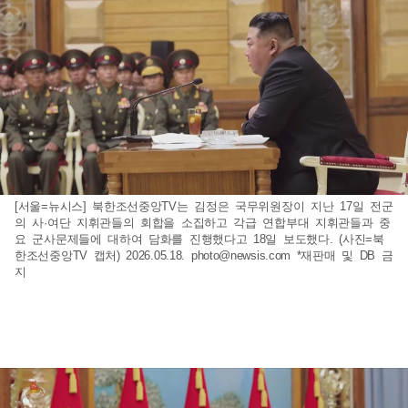
[서울=뉴시스] 북한조선중앙TV는 김정은 국무위원장이 지난 17일 전군
의 사·여단 지휘관들의 회합을 소집하고 각급 연합부대 지휘관들과 중
요 군사문제들에 대하여 담화를 진행했다고 18일 보도했다. (사진=북
한조선중앙TV 캡처) 2026.05.18.
photo@newsis.com
*재판매 및 DB 금
지