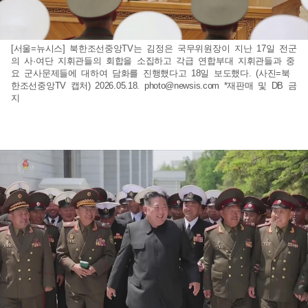
[서울=뉴시스] 북한조선중앙TV는 김정은 국무위원장이 지난 17일 전군
의 사·여단 지휘관들의 회합을 소집하고 각급 연합부대 지휘관들과 중
요 군사문제들에 대하여 담화를 진행했다고 18일 보도했다. (사진=북
한조선중앙TV 캡처) 2026.05.18.
photo@newsis.com
*재판매 및 DB 금
지