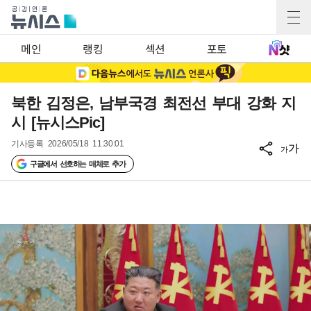
메인
랭킹
섹션
포토
북한 김정은, 남부국경 최전선 부대 강화 지
시 [뉴시스Pic]
기사등록
2026/05/18 11:30:01
가
가
구글에서 선호하는 매체로 추가