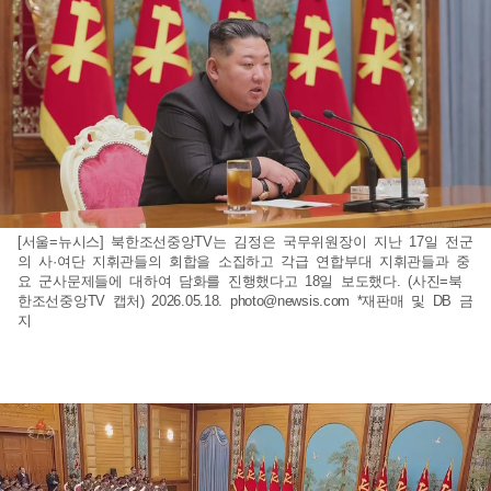
[서울=뉴시스] 북한조선중앙TV는 김정은 국무위원장이 지난 17일 전군
의 사·여단 지휘관들의 회합을 소집하고 각급 연합부대 지휘관들과 중
요 군사문제들에 대하여 담화를 진행했다고 18일 보도했다. (사진=북
한조선중앙TV 캡처) 2026.05.18.
photo@newsis.com
*재판매 및 DB 금
지