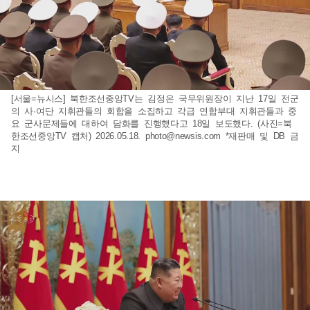
[서울=뉴시스] 북한조선중앙TV는 김정은 국무위원장이 지난 17일 전군
의 사·여단 지휘관들의 회합을 소집하고 각급 연합부대 지휘관들과 중
요 군사문제들에 대하여 담화를 진행했다고 18일 보도했다. (사진=북
한조선중앙TV 캡처) 2026.05.18.
photo@newsis.com
*재판매 및 DB 금
지