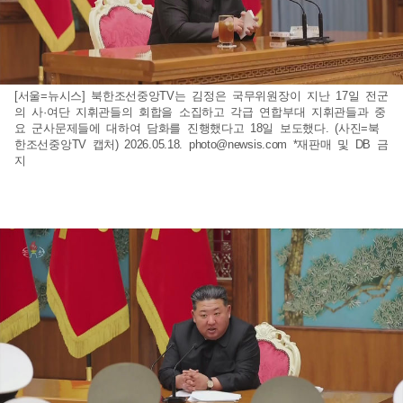
[서울=뉴시스] 북한조선중앙TV는 김정은 국무위원장이 지난 17일 전군
의 사·여단 지휘관들의 회합을 소집하고 각급 연합부대 지휘관들과 중
요 군사문제들에 대하여 담화를 진행했다고 18일 보도했다. (사진=북
한조선중앙TV 캡처) 2026.05.18.
photo@newsis.com
*재판매 및 DB 금
지