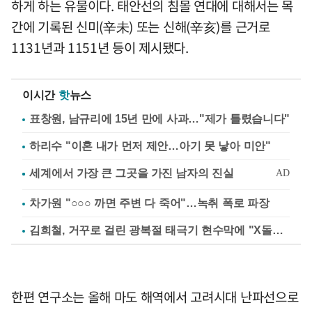
하게 하는 유물이다. 태안선의 침몰 연대에 대해서는 목
간에 기록된 신미(辛未) 또는 신해(辛亥)를 근거로
1131년과 1151년 등이 제시됐다.
이시간
핫
뉴스
표창원, 남규리에 15년 만에 사과…"제가 틀렸습니다"
하리수 "이혼 내가 먼저 제안…아기 못 낳아 미안"
차가원 "○○○ 까면 주변 다 죽어"…녹취 폭로 파장
김희철, 거꾸로 걸린 광복절 태극기 현수막에 "X돌았네"
한편 연구소는 올해 마도 해역에서 고려시대 난파선으로