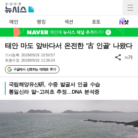
메인
랭킹
섹션
포토
태안 마도 앞바다서 온전한 '古 인골' 나왔다
기사등록
2026/05/18 10:50:57
가
가
최종수정
2026/05/18 11:36:24
구글에서 선호하는 매체로 추가
국립해양유산硏, 수중 발굴서 인골 수습
통일신라 말~고려초 추정…DNA 분석중