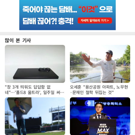
많이 본 기사
"창 3개 띄워도 답답함 없
오세훈 "용산공원 아파트, 노무현
네"…'폴드8 울트라', 일주일 써보
·문재인 철학 뒤집는 것"
니