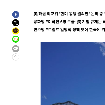
3시간 전 >
[속보]규제합리화위원회 부위원장에 김태유 서울대 공대 교
후임
美 하원 외교위 '한미 동맹 결의안' 논의 중
-18523초 전 >
이강인, 폭염 속 AT마드리드 첫 훈련…80명 식사 대접까
-15662초 전 >
미 사업체 일자리, 7월에 2.3만개 순감하고 그 전 2개월 1
공화당 "미국인 6명 구금·美 기업 규제는 
하향수정 (2보)
-15110초 전 >
[속보] 미 사업체, 일자리 7월에 2.3만 개 줄어…실업률은
민주당 "트럼프 일방적 정책 탓에 한국에 위
↓
-10973초 전 >
[속보]이 대통령 "부동산 공급 기존 사고방식 매달리지 
실천"
-10058초 전 >
이란, "오만과 '중앙 단일 루트' 합의…북쪽 인바운드·남
운드는 임시"
-1626초 전 >
"낮 기온 소폭 하락"…수도권 폭염중대경보, 폭염경보로 
-1590초 전 >
[속보]이 대통령, '호우피해' 안동·의성 관할 4개 면 특별
포
-1553초 전 >
[단독]중수청 지원 검사들, 정원 초과 시 낮은 계급 임용…
갈 수도
7분 전 >
낮 최고 37도 찜통더위…곳곳 소나기·강원 많은 비[내일날씨]
36분 전 >
SK하이닉스, 용인·청주 팹에 54조 투자…"AI 메모리 수요 선
1시간 전 >
여자배구 이재영·이다영 자매, 아제르바이잔 투란VC 입단
1시간 전 >
외국인 심판 성 접대 7경기 들여다보니…한국 축구 '5승 2무'
1시간 전 >
[속보]코스닥, 2.86포인트(0.36%) 내린 798.81마감
1시간 전 >
[속보]코스피, 6200선 약보합…0.60% 내린 6258.77에 마
1시간 전 >
[속보]원·달러 환율, 7.7원 내린 1416.1원 마감