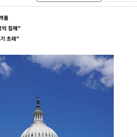
수…이병태
 격돌
지(종합)
0.3만개
국익 침해"
 4.1%로
기 초래"
말고 과감히
쪽 아웃바
하향
재난지역 선
희망지 못
제 대응"
쳐