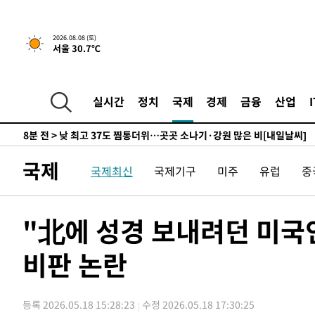
↓
-10953초 전 >
[속보]이 대통령 "부동산 공급 기존 사고방식 매달리지 
실천"
-10038초 전 >
이란, "오만과 '중앙 단일 루트' 합의…북쪽 인바운드·남
2026.08.08 (토)
서울 30.7℃
운드는 임시"
-1606초 전 >
"낮 기온 소폭 하락"…수도권 폭염중대경보, 폭염경보로 
-1570초 전 >
[속보]이 대통령, '호우피해' 안동·의성 관할 4개 면 특별
포
-1533초 전 >
[단독]중수청 지원 검사들, 정원 초과 시 낮은 계급 임용…
실시간
정치
국제
경제
금융
산업
갈 수도
8분 전 >
낮 최고 37도 찜통더위…곳곳 소나기·강원 많은 비[내일날씨]
36분 전 >
SK하이닉스, 용인·청주 팹에 54조 투자…"AI 메모리 수요 선
1시간 전 >
여자배구 이재영·이다영 자매, 아제르바이잔 투란VC 입단
국제
국제최신
국제기구
미주
유럽
중
1시간 전 >
외국인 심판 성 접대 7경기 들여다보니…한국 축구 '5승 2무'
1시간 전 >
[속보]코스닥, 2.86포인트(0.36%) 내린 798.81마감
1시간 전 >
[속보]코스피, 6200선 약보합…0.60% 내린 6258.77에 마
"北에 성경 보내려던 미국
1시간 전 >
[속보]원·달러 환율, 7.7원 내린 1416.1원 마감
비판 논란
1시간 전 >
[속보] 노원서 40.1도 관측…서울, 2018년 이후 첫 40도
2시간 전 >
[속보]종합특검, '계엄 수용공간 확보' 신용해 前교정본부장 
2시간 전 >
외신들도 주목한 韓축구 파문…"국민적 공분에 수사 재개"
등록 2026.05.18 15:28:23
수정 2026.05.18 17:30:25
2시간 전 >
11시간 압수수색에 성접대 파문까지…'쑥대밭' 된 축구협회