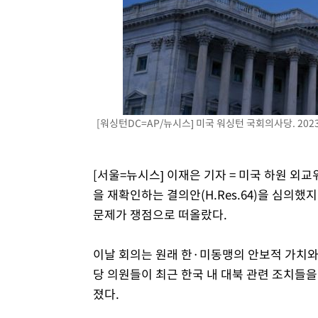
1시간 전 >
[속보] 노원서 40.1도 관측…서울, 2018년 이후 첫 40도
2시간 전 >
[속보]종합특검, '계엄 수용공간 확보' 신용해 前교정본부장 
2시간 전 >
외신들도 주목한 韓축구 파문…"국민적 공분에 수사 재개"
2시간 전 >
11시간 압수수색에 성접대 파문까지…'쑥대밭' 된 축구협회
3시간 전 >
[속보]규제합리화위원회 부위원장에 김태유 서울대 공대 교
후임
[워싱턴DC=AP/뉴시스] 미국 워싱턴 국회의사당. 2023.
[서울=뉴시스] 이재은 기자 = 미국 하원 외
을 재확인하는 결의안(H.Res.64)을 심의
문제가 쟁점으로 떠올랐다.
이날 회의는 원래 한·미동맹의 안보적 가치와
당 의원들이 최근 한국 내 대북 관련 조치들
졌다.