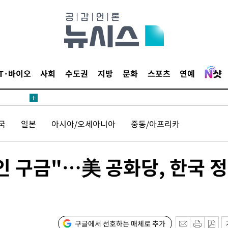
말고 과감히
쪽 아웃바
하향
재난지역 선
희망지 못
IT·바이오
사회
수도권
지방
문화
스포츠
연예
제 대응"
국
일본
아시아/오세아니아
중동/아프리카
쳐
인 구금"…美 공화당, 한국 
기소
구글에서 선호하는 매체로 추가