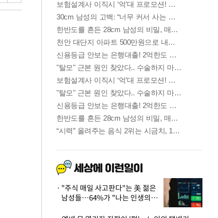
"주식 매일 사고판다"는 美 젊은
남성들…64%가 "나는 인생의
패배자“