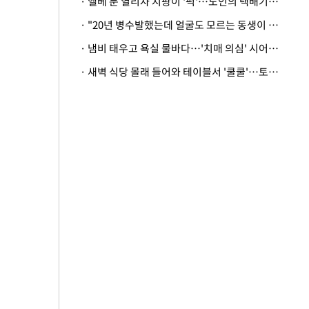
· 엘베 문 열리자 지팡이 '퍽'…노인의 택배기사 폭행 이유
· "20년 병수발했는데 얼굴도 모르는 동생이 유산 절반을"…배다른 형제 상속권 있을까
· 냄비 태우고 욕실 물바다…'치매 의심' 시어머니 검사 권유했다가 '날벼락'
· 새벽 식당 몰래 들어와 테이블서 '쿨쿨'…토사물 남기고 사라진 남성