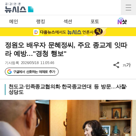
메인
랭킹
섹션
포토
정원오 배우자 문혜정씨, 주요 종교계 잇따
라 예방…"경청 행보"
기사등록
2026/05/18 11:05:46
가
가
구글에서 선호하는 매체로 추가
천도교·민족종교협의회·한국종교연대 등 방문…사찰·
성당도