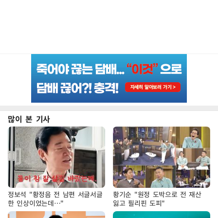
많이 본 기사
정보석 "황정음 전 남편 서글서글
황기순 "원정 도박으로 전 재산
한 인상이었는데…"
잃고 필리핀 도피"