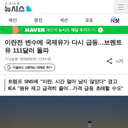
메인
랭킹
섹션
포토
이란전 변수에 국제유가 다시 급등…브렌트
유 111달러 돌파
기사등록
2026/05/18 13:54:45
가
가
구글에서 선호하는 매체로 추가
트럼프 SNS에 "이란, 시간 얼마 남지 않았다" 경고
IEA "원유 재고 급격히 줄어…가격 급등 초래할 수도"