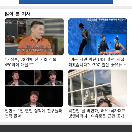
많이 본 기사
"서장훈, 28억에 산 서초 건물
"여군 지원 막힌 UDT 훈련 직접
450억에 매물로"
해봤습니다"…707 출신 女유튜버
'완벽 소화'
전현무 "전 연인 집착에 친구들과
박찬민 딸 박민하, 배우·국가대표
연락 끊어"
병행하더니…여유로운 근황 공개