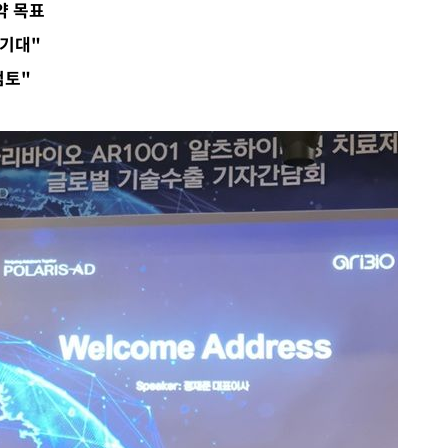
청래
약 목표
청래 승리
 기대"
7%·정청래
검토"
2%·김민석
0.30%
 차에 첫
동'
(종합)
대우'
'온도차'
 밝혀
발로 부상
 논의