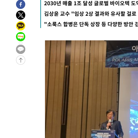
-24776초 전 >
與 강원·TK 당원투표 합산 김민석 46.01%로 승리…정
2030년 매출 1조 달성 글로벌 바이오텍 도
44.53%
-24616초 전 >
[속보]與전대 권리당원투표…강원·경북 김민석, 대구 정
김상윤 교수 "임상 2상 결과와 유사할 걸로
-24423초 전 >
[속보]與 당대표 경선, 경북 권리당원 투표 김민석 47.3
"소룩스 합병은 단독 상장 등 다양한 방안 
45.71%
-24325초 전 >
[속보]與 당대표 경선, 대구 권리당원 투표 정청래 47.8
46.35%
-24122초 전 >
[속보]與 당대표 경선, 강원 권리당원 투표 김민석 승리…5
득표
-22040초 전 >
"일본축구협회, 대한축구협회 성 접대 의혹 심판 조사"
-14682초 전 >
[속보]장은수, KLPGA 제주삼다수 역전 우승…데뷔 10년
정상
-10047초 전 >
"얼마나 더웠으면"…안동 물길공원서 헤엄친 구렁이 '소
-9974초 전 >
손흥민, 68분 뛰고 2경기 침묵…LAFC, 톨루카에 1-0 승리
-9246초 전 >
'2경기 연속 침묵' 손흥민, 톨루카전 68분만 뛰고 슈팅 0개
-7998초 전 >
이강인, 오늘 서울서 AT마드리드 입단식…'전례 없는 특급
1시간 전 >
'여긴 20도, 저긴 50도'…열화상 카메라로 본 폭염 저감시설 
1시간 전 >
콜롬비아 신임 우파 대통령 취임 하루만에 차량폭탄 폭발 사건
3시간 전 >
튀르키예 외무장관, "메카 3국 방위협정은 이란이 목표 아냐 "
4시간 전 >
이군이 불법 군시설 건설한 레바논 남부에서 레바논군 3명 폭
4시간 전 >
[속보]美중부 사령관, 이스라엘 긴급방문 다중화된 전선 상황