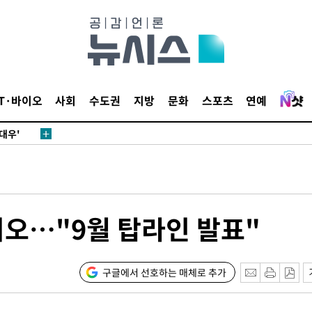
0.30%
 차에 첫
동'
(종합)
IT·바이오
사회
수도권
지방
문화
스포츠
연예
대우'
'온도차'
 밝혀
발로 부상
 논의
이오…"9월 탑라인 발표"
되길"
구글에서 선호하는 매체로 추가
시작'
승리…정청래