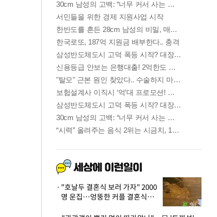
"호날두 결혼식 보러 가자" 2000
명 운집…엉뚱한 커플 결혼식에
'황당'