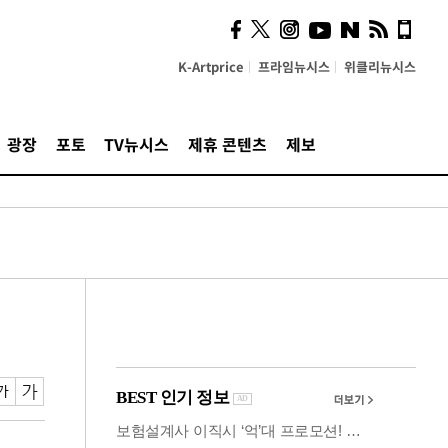
사이 해답 찾았죠"…알을
깨고 나온 '초자아'
K-Artprice
프라임뉴시스
위클리뉴시스
광장
포토
TV뉴시스
제휴 콘텐츠
제보