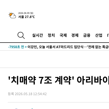
-24082초 전 >
[속보]與 당대표 경선, 강원 권리당원 투표 김민석 승리…5
득표
-22000초 전 >
"일본축구협회, 대한축구협회 성 접대 의혹 심판 조사"
-14642초 전 >
[속보]장은수, KLPGA 제주삼다수 역전 우승…데뷔 10년
2026.08.09 (일)
서울 27.8℃
정상
-10007초 전 >
"얼마나 더웠으면"…안동 물길공원서 헤엄친 구렁이 '소
-9934초 전 >
손흥민, 68분 뛰고 2경기 침묵…LAFC, 톨루카에 1-0 승리
-9206초 전 >
'2경기 연속 침묵' 손흥민, 톨루카전 68분만 뛰고 슈팅 0개
실시간
정치
국제
경제
금융
산업
-7958초 전 >
이강인, 오늘 서울서 AT마드리드 입단식…'전례 없는 특급
1시간 전 >
'여긴 20도, 저긴 50도'…열화상 카메라로 본 폭염 저감시설 
1시간 전 >
콜롬비아 신임 우파 대통령 취임 하루만에 차량폭탄 폭발 사건
3시간 전 >
튀르키예 외무장관, "메카 3국 방위협정은 이란이 목표 아냐 "
4시간 전 >
이군이 불법 군시설 건설한 레바논 남부에서 레바논군 3명 폭
4시간 전 >
[속보]美중부 사령관, 이스라엘 긴급방문 다중화된 전선 상황
'치매약 7조 계약' 아리바
-30470초 전 >
이강인 ATM 입단식에 '상암벌 들썩'…"세계적인 선수 
-29466초 전 >
태풍 돌핀, 중 저장성 타이저우시 해안에 상륙 (1보)
등록 2026.05.18 12:54:42
-26812초 전 >
AT마드리드 데뷔 앞둔 이강인, 맨시티전 선발 대신 '벤치 
-25442초 전 >
[속보]與 강원·TK 당원투표 합산 김민석 48.54%로 
44.40%