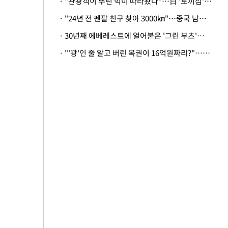
· "관광객이 뿌린 먹이 따라왔나"…日 '토끼섬' 멧돼지, 토끼까지 사냥
· "24년 전 펜팔 친구 찾아 3000㎞"…중국 남성 사연에 '뭉클'
· 30년째 에베레스트에 얼어붙은 '그린 부츠'…드디어 가족 품으로
· "'꽝'인 줄 알고 버린 복권이 16억원짜리?"…극적으로 되찾은 사연