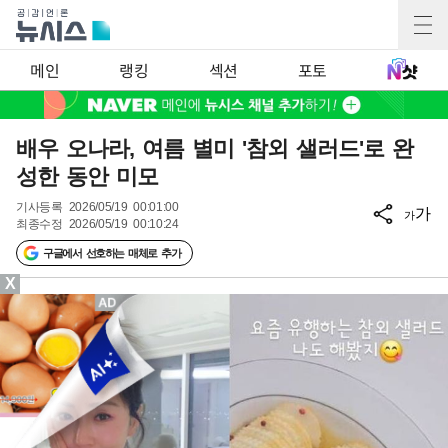
메인
랭킹
섹션
포토
배우 오나라, 여름 별미 '참외 샐러드'로 완
성한 동안 미모
기사등록
2026/05/19 00:01:00
가
가
최종수정
2026/05/19 00:10:24
구글에서 선호하는 매체로 추가
X