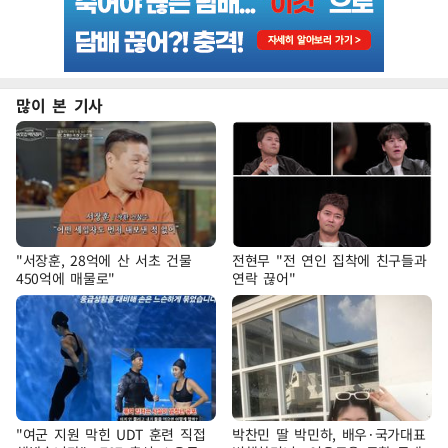
많이 본 기사
"서장훈, 28억에 산 서초 건물
전현무 "전 연인 집착에 친구들과
450억에 매물로"
연락 끊어"
"여군 지원 막힌 UDT 훈련 직접
박찬민 딸 박민하, 배우·국가대표