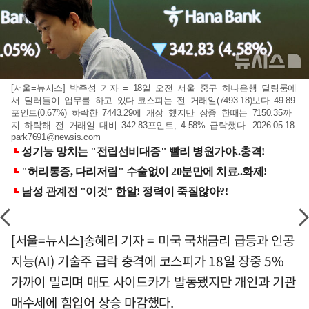
[서울=뉴시스] 박주성 기자 = 18일 오전 서울 중구 하나은행 딜링룸에
서 딜러들이 업무를 하고 있다.코스피는 전 거래일(7493.18)보다 49.89
포인트(0.67%) 하락한 7443.29에 개장 했지만 장중 한때는 7150.35까
지 하락해 전 거래일 대비 342.83포인트, 4.58% 급락했다. 2026.05.18.
park7691@newsis.com
[서울=뉴시스]송혜리 기자 = 미국 국채금리 급등과 인공
지능(AI) 기술주 급락 충격에 코스피가 18일 장중 5%
가까이 밀리며 매도 사이드카가 발동됐지만 개인과 기관
매수세에 힘입어 상승 마감했다.