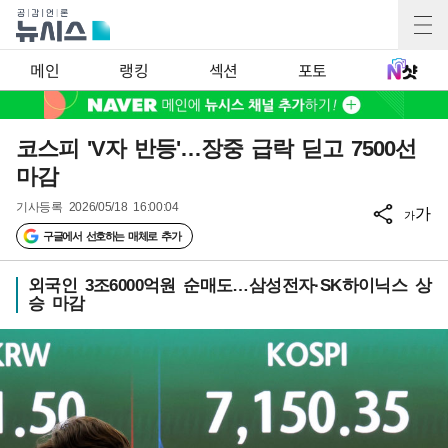
메인
랭킹
섹션
포토
코스피 'V자 반등'…장중 급락 딛고 7500선
마감
기사등록
2026/05/18 16:00:04
가
가
구글에서 선호하는 매체로 추가
외국인 3조6000억원 순매도…삼성전자·SK하이닉스 상
승 마감