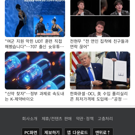
"여군 지원 막힌 UDT 훈련 직접
전현무 "전 연인 집착에 친구들과
해봤습니다"…707 출신 女유튜버
연락 끊어"
'완벽 소화'
"신약 찾자"…정부 과제로 속도내
한화큐셀·OCI, 美 수입 폴리실리
는 K-제약바이오
콘 최저가격제 도입에…"공정 경
쟁·수익성 개선 환영"
회사소개
제휴/컨텐츠 판매
약관·정책
고충처리
PC화면
제보하기
앱 다운로드
맨위로↑