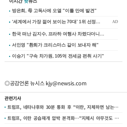
이시간
핫
뉴스
방은희, 母 고독사에 오열 "이틀 만에 발견"
한국 떠난 김지수, 프라하 여행사 차렸다더니…
서인영 "환희가 크리스마스 같이 보내자 해"
이승기 "구속 차가원, 105억 전세금 편취 사기"
◎공감언론 뉴시스
kjy@newsis.com
관련기사
트럼프, 네타냐후와 30분 통화 후 "이란, 지체하면 남는것 없을것"
트럼프, 이란 공습재개 압박 본격화…"지체시 아무것도 안남을것"(종합)