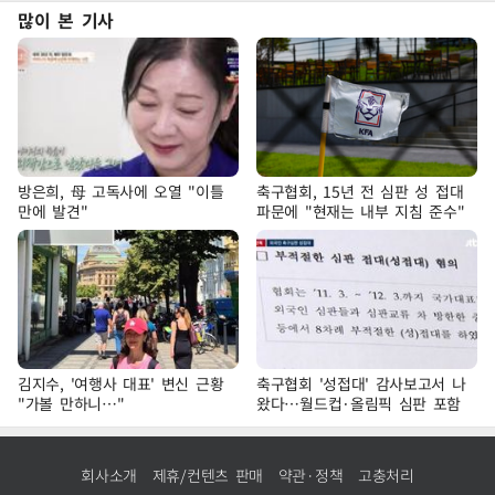
많이 본 기사
방은희, 母 고독사에 오열 "이틀
축구협회, 15년 전 심판 성 접대
만에 발견"
파문에 "현재는 내부 지침 준수"
김지수, '여행사 대표' 변신 근황
축구협회 '성접대' 감사보고서 나
"가볼 만하니…"
왔다…월드컵·올림픽 심판 포함
회사소개
제휴/컨텐츠 판매
약관·정책
고충처리