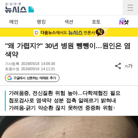
메인
랭킹
섹션
포토
"왜 가렵지?" 30년 병원 뺑뺑이…원인은 염
색약
기사등록
2026/05/18 14:06:38
가
가
최종수정
2026/05/18 14:11:31
구글에서 선호하는 매체로 추가
가려움증, 전신질환 위험 높아…다학제협진 필요
첩포검사로 염색약 성분 접촉 알레르기 밝혀내
가려움-긁기 악순환 끊지 못하면 중증화 위험↑