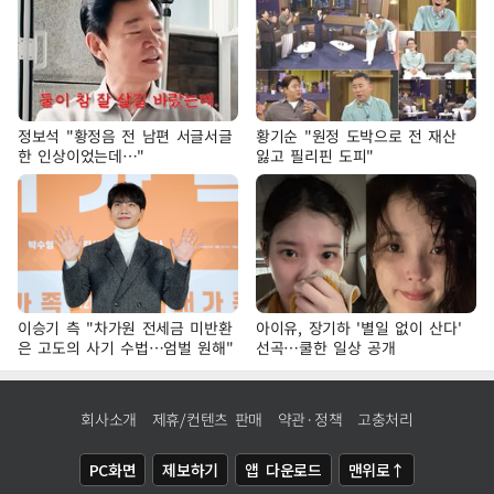
정보석 "황정음 전 남편 서글서글
황기순 "원정 도박으로 전 재산
한 인상이었는데…"
잃고 필리핀 도피"
이승기 측 "차가원 전세금 미반환
아이유, 장기하 '별일 없이 산다'
은 고도의 사기 수법…엄벌 원해"
선곡…쿨한 일상 공개
회사소개
제휴/컨텐츠 판매
약관·정책
고충처리
PC화면
제보하기
앱 다운로드
맨위로↑