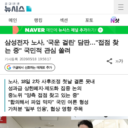
메인
랭킹
섹션
포토
삼성전자 노사, '국운 걸린' 담판…"접점 찾
는 중" 국민적 관심 쏠려
기사등록
2026/05/18 19:56:17
가
가
구글에서 선호하는 매체로 추가
노사, 18일 2차 사후조정 첫날 결론 못내
성과급 상한폐지·제도화 집중 논의
중노위 "양측 접점 찾고 있는 중"
"합의해서 파업 막자" 국민 여론 형성
가처분 '일부 인용', 협상 영향 주목