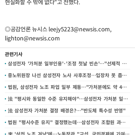
현실화할 수 밖에 없다"고 전했다.
◎공감언론 뉴시스
leejy5223@newsis.com
,
lighton@newsis.com
관련기사
삼성전자 '가처분 일부인용'·'조정 첫날 빈손'…"선제적 긴급조정 시급" 여론 커져
중노위원장 나선 삼성전자 노사 사후조정…입장차 못 좁혀(종합)
법원, 삼성전자 노조 파업 일부 제동…"가처분에도 약 4만명 파업 가능할 수"
法 "평시와 동일한 수준 유지해야"…삼성전자 가처분 일부 인용
法 삼성전자 가처분 결정 배경은?…"반도체 특수성 반영"
법원 "평시수준 유지" 결정했는데…삼성전자 조합원 과연 얼마나 파업 참여할까
李 '삼전 노조 겨냥'에…노동장관 "교섭, 국민경제에 기여해야"