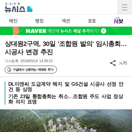
메인
랭킹
섹션
포토
상대원2구역, 30일 '조합원 발의' 임시총회…
시공사 변경 추진
기사등록
2026/05/18 14:38:33
가
가
구글에서 선호하는 매체로 추가
DL이앤씨 도급계약 해지 및 GS건설 시공사 선정 안
건 등 상정
기존 23일 통합총회는 취소…조합원 주도 사업 정상
화 의지 표명