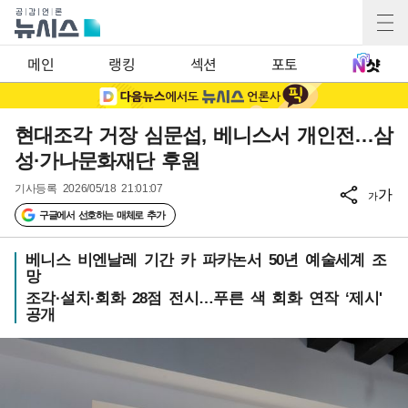
메인
랭킹
섹션
포토
현대조각 거장 심문섭, 베니스서 개인전…삼
성·가나문화재단 후원
기사등록
2026/05/18 21:01:07
가
가
구글에서 선호하는 매체로 추가
베니스 비엔날레 기간 카 파카논서 50년 예술세계 조
망
조각·설치·회화 28점 전시…푸른 색 회화 연작 ‘제시'
공개