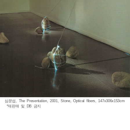
심문섭, The Presentation, 2001, Stone, Optical fibers, 147x306x153cm
*재판매 및 DB 금지