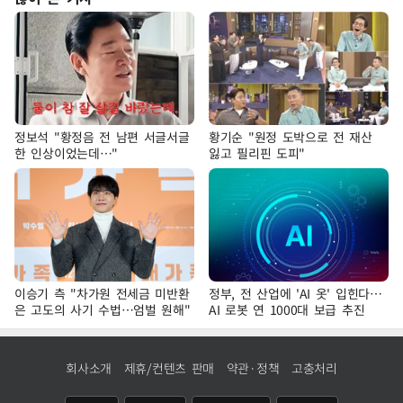
정보석 "황정음 전 남편 서글서글
황기순 "원정 도박으로 전 재산
한 인상이었는데…"
잃고 필리핀 도피"
이승기 측 "차가원 전세금 미반환
정부, 전 산업에 'AI 옷' 입힌다…
은 고도의 사기 수법…엄벌 원해"
AI 로봇 연 1000대 보급 추진
회사소개
제휴/컨텐츠 판매
약관·정책
고충처리