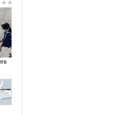
 팬들
이 대통령, '청년 대책 속도 높여야…폭염 문제도
입추 코앞인데 전
총력 대응'