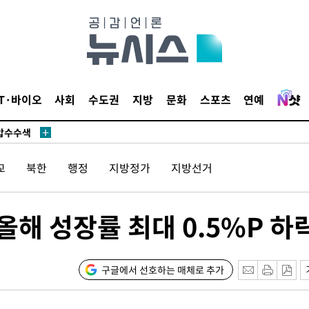
 사망
IT·바이오
사회
수도권
지방
문화
스포츠
연예
 CDC
 압수수색
위 등 9곳
교
북한
행정
지방정가
지방선거
출발
올해 성장률 최대 0.5%P 하
개장
3명은 중
구글에서 선호하는 매체로 추가
에서 두차
20일 후