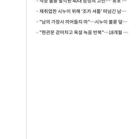
· 직장 불륜 발각된 40대 남성의 고민…"유포 동료 명예훼손·협박죄 고소 가능할까"
· 재취업한 시누이 위해 '조카 셔틀' 떠넘긴 남편…아내 "난 못한다"
· "남의 가정사 끼어들지 마"…시누이 불륜 덮으려는 남편에 억울한 아내
· "현관문 걷어차고 욕설 녹음 반복"…18개월 아기 키우는 집 뒤흔든 '앞집의 비극'