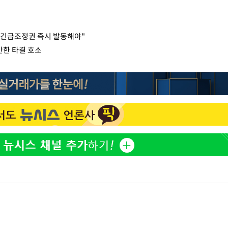
…긴급조정권 즉시 발동해야"
만한 타결 호소