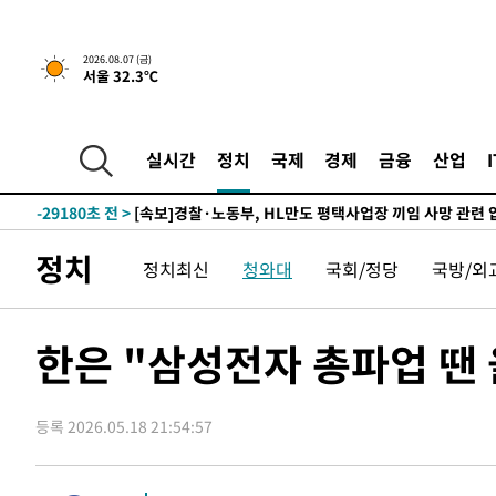
2026.08.07 (금)
서울 32.3℃
-14559초 전 >
[속보] 뉴욕증시, 일제 하락 마감…나스닥 0.06%↓
-32223초 전 >
민주 콩고 에볼라환자 4천명 돌파, 4053명 발생 1850명
-31473초 전 >
[속보]'300억원대 사기 혐의' 차가원 대표 구속 송치
실시간
정치
국제
경제
금융
산업
-30667초 전 >
"미 전국적 살모네라 식중독 원인은 멕시코산 할라피뇨"--
-29180초 전 >
[속보]경찰·노동부, HL만도 평택사업장 끼임 사망 관련
-29061초 전 >
[속보]합수본, '투표율 허위 입력' 중앙·서울·경기도 선관
정치
정치최신
청와대
국회/정당
국방/외
압수수색
-28816초 전 >
[속보]원·달러 환율, 오전 9시 1423.8원
-28612초 전 >
[속보]삼성전자·SK하이닉스 동반 강보합…1%대 상승 
-28598초 전 >
[속보]코스닥, 5.95포인트(0.74%) 상승한 807.62개장
한은 "삼성전자 총파업 땐 
-28566초 전 >
[속보]코스피, 6300선 재탈환…1.09% 오른 6365.07 
-25731초 전 >
시리아 다마스쿠스 교외에서 미니버스 폭발.. 14명 부상, 
태
등록 2026.05.18 21:54:57
-25029초 전 >
입추에도 극한더위…서울 낮 39도 '폭염중대경보'
-19993초 전 >
이란, 호르무즈서 "적국 목표물들"과 대치로 남부 케슘섬
례 큰 폭발음
-18708초 전 >
[속보]美, 폴리실리콘 수입 규제…파생제품 15% 관세, 1