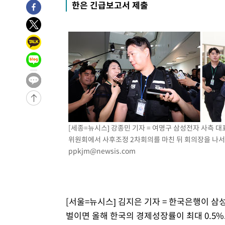
한은 긴급보고서 제출
발효
-16859초 전 >
[속보]트럼프, 美 원정출산 금지 행정명령 서명
-14559초 전 >
[속보] 뉴욕증시, 일제 하락 마감…나스닥 0.06%↓
-32223초 전 >
민주 콩고 에볼라환자 4천명 돌파, 4053명 발생 1850명
-31473초 전 >
[속보]'300억원대 사기 혐의' 차가원 대표 구속 송치
-30667초 전 >
"미 전국적 살모네라 식중독 원인은 멕시코산 할라피뇨"--
-29180초 전 >
[속보]경찰·노동부, HL만도 평택사업장 끼임 사망 관련
-29061초 전 >
[속보]합수본, '투표율 허위 입력' 중앙·서울·경기도 선관
압수수색
-28816초 전 >
[속보]원·달러 환율, 오전 9시 1423.8원
-28612초 전 >
[속보]삼성전자·SK하이닉스 동반 강보합…1%대 상승 
[세종=뉴시스] 강종민 기자 = 여명구 삼성전자 사측 
-28598초 전 >
[속보]코스닥, 5.95포인트(0.74%) 상승한 807.62개장
위원회에서 사후조정 2차회의를 마친 뒤 회의장을 나서고 
ppkjm@newsis.com
-28566초 전 >
[속보]코스피, 6300선 재탈환…1.09% 오른 6365.07 
-25731초 전 >
시리아 다마스쿠스 교외에서 미니버스 폭발.. 14명 부상, 
태
-25029초 전 >
입추에도 극한더위…서울 낮 39도 '폭염중대경보'
-19993초 전 >
이란, 호르무즈서 "적국 목표물들"과 대치로 남부 케슘섬
[서울=뉴시스] 김지은 기자 = 한국은행이 삼
례 큰 폭발음
-18708초 전 >
[속보]美, 폴리실리콘 수입 규제…파생제품 15% 관세, 1
벌이면 올해 한국의 경제성장률이 최대 0.5%
발효
-16859초 전 >
[속보]트럼프, 美 원정출산 금지 행정명령 서명