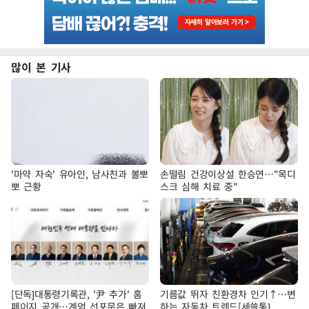
많이 본 기사
'마약 자숙' 유아인, 남사친과 볼뽀
손떨림 건강이상설 한승연…"목디
뽀 근황
스크 심해 치료 중"
[단독]대통령기록관, '尹 추가' 홈
기름값 뛰자 친환경차 인기↑…변
페이지 공개…계엄 선포문은 빠져
하는 자동차 트렌드[세쓸통]