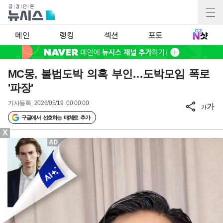
메인
랭킹
섹션
포토
MC몽, 불법도박 의혹 부인…도박모임 폭로
'파장'
기사등록
2026/05/19 00:00:00
가
가
구글에서 선호하는 매체로 추가
X