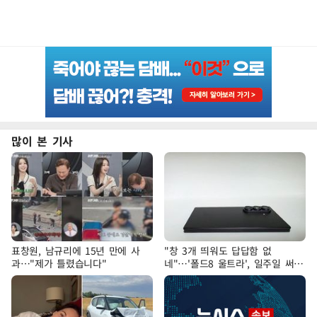
많이 본 기사
표창원, 남규리에 15년 만에 사
"창 3개 띄워도 답답함 없
과…"제가 틀렸습니다"
네"…'폴드8 울트라', 일주일 써보
니