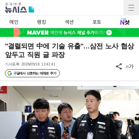
메인
랭킹
섹션
포토
"결렬되면 中에 기술 유출"…삼전 노사 협상
앞두고 직원 글 파장
기사등록
2026/05/18 13:41:41
가
가
구글에서 선호하는 매체로 추가