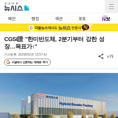
메인
랭킹
섹션
포토
CGSI證 "한미반도체, 2분기부터 강한 성
장…목표가↑"
기사등록
2026/05/18 15:57:42
가
가
구글에서 선호하는 매체로 추가