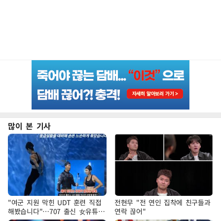
많이 본 기사
"여군 지원 막힌 UDT 훈련 직접
전현무 "전 연인 집착에 친구들과
해봤습니다"…707 출신 女유튜버
연락 끊어"
'완벽 소화'