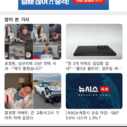
많이 본 기사
표창원, 남규리에 15년 만에 사
"창 3개 띄워도 답답함 없
과…"제가 틀렸습니다"
네"…'폴드8 울트라', 일주일 써보
니
英유명 여배우, 큰 교통사고서 기
[속보]뉴욕증시 상승 마감…S&P
아차 덕에 살았다
0.6% 나스닥 1.3%↑