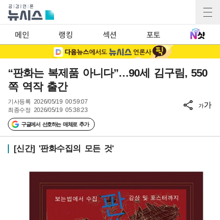
메인
랭킹
섹션
포토
“판화는 복제품 아니다”…90세 김구림, 550
쪽 역작 출간
기사등록
2026/05/19 00:59:07
가
가
최종수정
2026/05/19 05:38:23
구글에서 선호하는 매체로 추가
[신간] '판화수집의 모든 것'