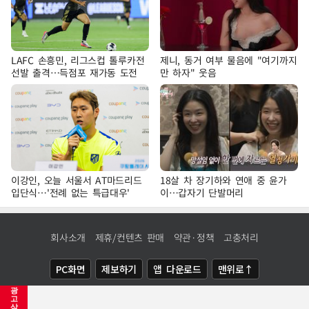
LAFC 손흥민, 리그스컵 톨루카전
제니, 동거 여부 물음에 "여기까지
선발 출격…득점포 재가동 도전
만 하자" 웃음
이강인, 오늘 서울서 AT마드리드
18살 차 장기하와 연애 중 윤가
입단식…'전례 없는 특급대우'
이…갑자기 단발머리
회사소개
제휴/컨텐츠 판매
약관·정책
고충처리
PC화면
제보하기
앱 다운로드
맨위로↑
광
COPYRIGHTⓒ
NEWSIS
ALL RIGHTS RESERVED.
고
삭