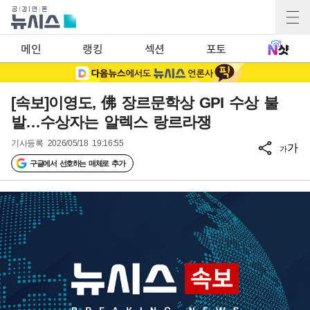
메인
랭킹
섹션
포토
[속보]이영도, 佛 장르문학상 GPI 수상 불
발…수상자는 알렉스 랑르라쟁
기사등록
2026/05/18 19:16:55
가
가
구글에서 선호하는 매체로 추가