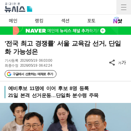
메인
랭킹
섹션
포토
'전국 최고 경쟁률' 서울 교육감 선거, 단일
화 가능성은
기사등록
2026/05/19 06:03:00
가
가
최종수정
2026/05/19 06:42:24
구글에서 선호하는 매체로 추가
예비후보 11명에 이어 후보 8명 등록
21일 본격 선거운동…단일화 분수령 주목