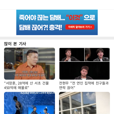
많이 본 기사
"서장훈, 28억에 산 서초 건물
전현무 "전 연인 집착에 친구들과
450억에 매물로"
연락 끊어"