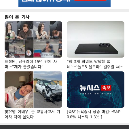
많이 본 기사
표창원, 남규리에 15년 만에 사
"창 3개 띄워도 답답함 없
과…"제가 틀렸습니다"
네"…'폴드8 울트라', 일주일 써보
니
英유명 여배우, 큰 교통사고서 기
[속보]뉴욕증시 상승 마감…S&P
아차 덕에 살았다
0.6% 나스닥 1.3%↑