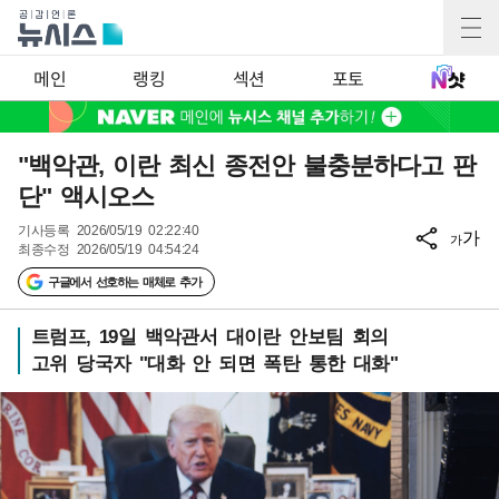
메인
랭킹
섹션
포토
"백악관, 이란 최신 종전안 불충분하다고 판
단" 액시오스
기사등록
2026/05/19 02:22:40
가
가
최종수정
2026/05/19 04:54:24
구글에서 선호하는 매체로 추가
트럼프, 19일 백악관서 대이란 안보팀 회의
고위 당국자 "대화 안 되면 폭탄 통한 대화"