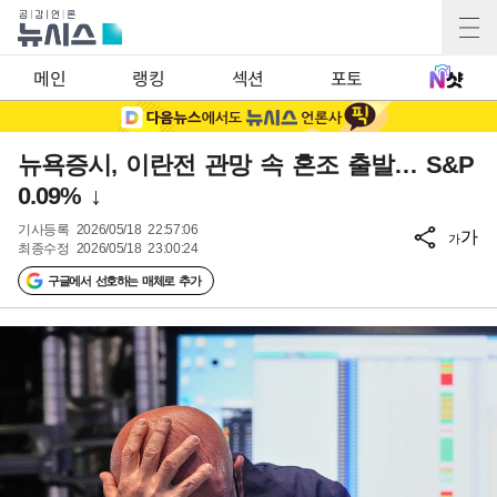
메인
랭킹
섹션
포토
뉴욕증시, 이란전 관망 속 혼조 출발… S&P
0.09% ↓
기사등록
2026/05/18 22:57:06
가
가
최종수정
2026/05/18 23:00:24
구글에서 선호하는 매체로 추가