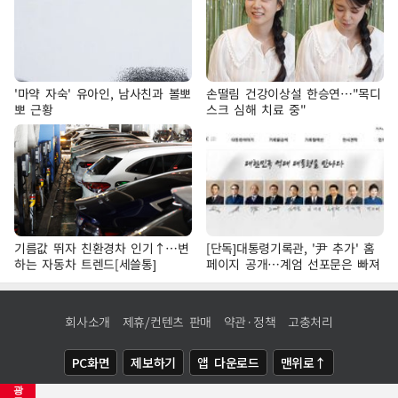
'마약 자숙' 유아인, 남사친과 볼뽀
손떨림 건강이상설 한승연…"목디
뽀 근황
스크 심해 치료 중"
기름값 뛰자 친환경차 인기↑…변
[단독]대통령기록관, '尹 추가' 홈
하는 자동차 트렌드[세쓸통]
페이지 공개…계엄 선포문은 빠져
회사소개
제휴/컨텐츠 판매
약관·정책
고충처리
PC화면
제보하기
앱 다운로드
맨위로↑
광