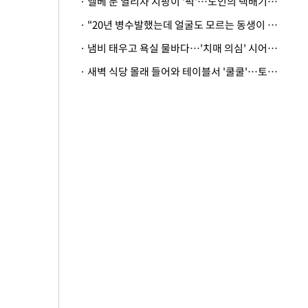
· 엘베 문 열리자 지팡이 '퍽'…노인의 택배기사 폭행 이유
· "20년 병수발했는데 얼굴도 모르는 동생이 유산 절반을"…배다른 형제 상속권 있을까
· 냄비 태우고 욕실 물바다…'치매 의심' 시어머니 검사 권유했다가 '날벼락'
· 새벽 식당 몰래 들어와 테이블서 '쿨쿨'…토사물 남기고 사라진 남성