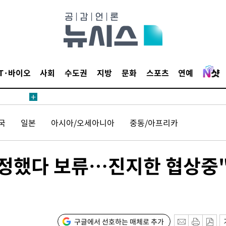
IT·바이오
사회
수도권
지방
문화
스포츠
연예
국
일본
아시아/오세아니아
중동/아프리카
예정했다 보류…진지한 협상중
구글에서 선호하는 매체로 추가