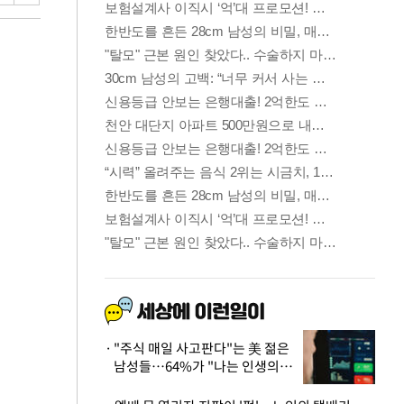
"주식 매일 사고판다"는 美 젊은
남성들…64%가 "나는 인생의
패배자“