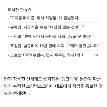
이시간
핫
뉴스
'고지용과 이혼' 의사 허양임, 새 출발했다
유혜정, 자궁적출 수술 "여성성 잃는 것이…"
김정렬 "친형 군대서 구타로 사망…유골 못 찾아"
표창원, 남규리에 15년 만에 사과…"제가 틀렸습니다"
한편 정용진 신세계그룹 회장은 ‘탱크데이’ 논란이 확산
되자 손정현 스타벅스코리아 대표에게 해임을 통보한 것
으로 전해졌다.