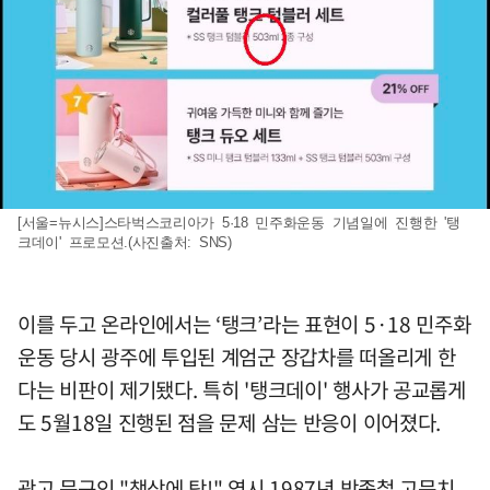
[서울=뉴시스]스타벅스코리아가 5·18 민주화운동 기념일에 진행한 '탱
크데이' 프로모션.(사진출처: SNS)
이를 두고 온라인에서는 ‘탱크’라는 표현이 5·18 민주화
운동 당시 광주에 투입된 계엄군 장갑차를 떠올리게 한
다는 비판이 제기됐다. 특히 '탱크데이' 행사가 공교롭게
도 5월18일 진행된 점을 문제 삼는 반응이 이어졌다.
광고 문구인 "책상에 탁!" 역시 1987년 박종철 고문치