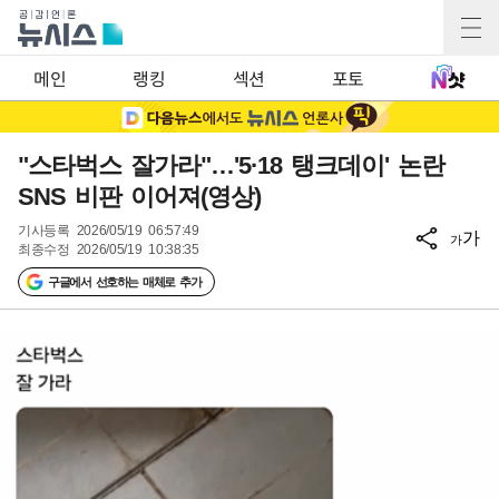
메인
랭킹
섹션
포토
"스타벅스 잘가라"…'5·18 탱크데이' 논란
SNS 비판 이어져(영상)
기사등록
2026/05/19 06:57:49
가
가
최종수정
2026/05/19 10:38:35
구글에서 선호하는 매체로 추가