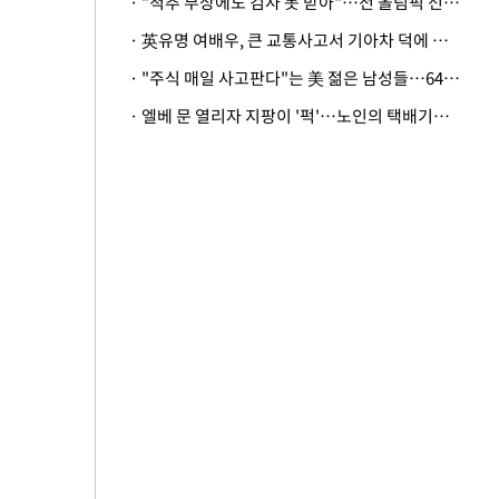
· "척추 부상에도 검사 못 받아"…전 올림픽 선수, 美봅슬레이협회 상대 소송
· 英유명 여배우, 큰 교통사고서 기아차 덕에 살았다
· "주식 매일 사고판다"는 美 젊은 남성들…64%가 "나는 인생의 패배자“
· 엘베 문 열리자 지팡이 '퍽'…노인의 택배기사 폭행 이유