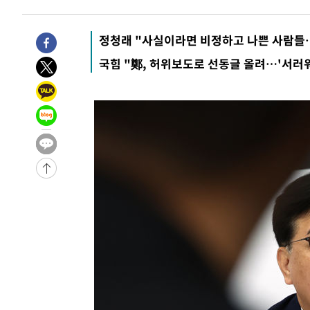
10시간 전 >
'최고 37도' 폭염 지속…강원동해안 최대 150㎜ 비
12시간 전 >
[속보]뉴욕증시 상승 마감…S&P 0.6% 나스닥 1.3%↑
정청래 "사실이라면 비정하고 나쁜 사람들…
-16660초 전 >
이란 "호르무즈 재개방 합의 근접…美 배상 선행돼야"
국힘 "鄭, 허위보도로 선동글 올려…'서러워
-7707초 전 >
[속보]與최고위원 제주·인천 순회경선…박선원·최민희·
민수·김용 순
-7660초 전 >
[속보]김민석, 與 전대 당원투표 누적 득표율 45.42%로 
래 44.56%
-6942초 전 >
[속보]與 대표 경선 제주·인천 당원투표…金 47.75%·鄭 4
宋 10.17%
-6476초 전 >
이강인 "아틀레티코 이적 기뻐…등번호 7번 의미보단 팀 위
-6411초 전 >
[속보]與 당대표 경선, 제주·인천 권리당원 투표 김민석 승
-185초 전 >
낮 최고 35도 '무더위'…동해안 시간당 30㎜ '강한 비'[내일
9분 전 >
[속보]이강인 "감독님이 원하는 마음 느꼈고, 많은 트로피 원해
코 이적"
12분 전 >
수도권 40도 육박 '펄펄'…동해안 일부 지역엔 호의주의보
29분 전 >
온열질환 사망자 3명 늘어…누적 환자 3000명 돌파
2시간 전 >
강릉에 시간당 81.4㎜ 물폭탄…도로 잠기고 담벼락 붕괴
3시간 전 >
백운산서 80년근 천종산삼 9뿌리 발견…감정가 1.3억원
3시간 전 >
선재도서 해루질 나섰다 실종 60대, 닷새 만에 숨진 채 발견
4시간 전 >
남자 농구, 나고야 아시안게임서 '홈팀' 일본과 한일전