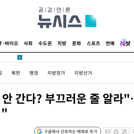
1위… 정청
2.08%·
해 뛸 것"
리
날씨]
IT·바이오
사회
수도권
지방
문화
스포츠
연예
 아틀레티
교
북한
행정
지방정가
지방선거
 안 간다? 부끄러운 줄 알라"
"
속[다음주
다"
구글에서 선호하는 매체로 추가
려 죄송"