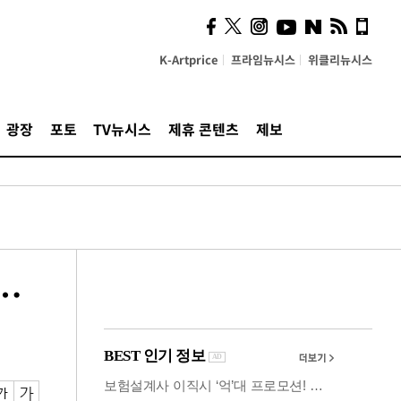
사이 해답 찾았죠"…알을
깨고 나온 '초자아'
K-Artprice
프라임뉴시스
위클리뉴시스
광장
포토
TV뉴시스
제휴 콘텐츠
제보
…