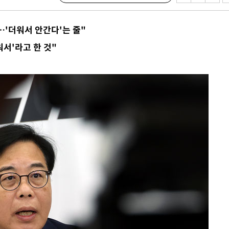
'더워서 안간다'는 줄"
서'라고 한 것"
서미화·한
1위… 정청
2.08%·
해 뛸 것"
리
날씨]
 아틀레티