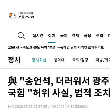
민수·김용 순
-7640초 전 >
[속보]김민석, 與 전대 당원투표 누적 득표율 45.42%로 
래 44.56%
-6922초 전 >
[속보]與 대표 경선 제주·인천 당원투표…金 47.75%·鄭 4
2026.08.09 (일)
서울 25.3℃
宋 10.17%
-6456초 전 >
이강인 "아틀레티코 이적 기뻐…등번호 7번 의미보단 팀 위
-6391초 전 >
[속보]與 당대표 경선, 제주·인천 권리당원 투표 김민석 승
-165초 전 >
낮 최고 35도 '무더위'…동해안 시간당 30㎜ '강한 비'[내일
실시간
정치
국제
경제
금융
산업
9분 전 >
[속보]이강인 "감독님이 원하는 마음 느꼈고, 많은 트로피 원해
코 이적"
13분 전 >
수도권 40도 육박 '펄펄'…동해안 일부 지역엔 호의주의보
30분 전 >
온열질환 사망자 3명 늘어…누적 환자 3000명 돌파
정치
정치최신
청와대
국회/정당
국방/외
2시간 전 >
강릉에 시간당 81.4㎜ 물폭탄…도로 잠기고 담벼락 붕괴
3시간 전 >
백운산서 80년근 천종산삼 9뿌리 발견…감정가 1.3억원
3시간 전 >
선재도서 해루질 나섰다 실종 60대, 닷새 만에 숨진 채 발견
與 "송언석, 더러워서 광주
4시간 전 >
남자 농구, 나고야 아시안게임서 '홈팀' 일본과 한일전
국힘 "허위 사실, 법적 조치
4시간 전 >
여수 오동도 해상서 모터보트 전복…1명 사망·1명 실종
5시간 전 >
극한폭염 한풀 꺾이지만…'낮 최고 35도' 무더위, 열대야 계
날씨]
6시간 전 >
축구협회 "압수수색·성접대 논란 사과…쇄신의 기회로 삼겠
등록 2026.05.18 22:57:42
수정 2026.05.18 23:06:34
7시간 전 >
[속보]'압수수색·성접대 논란' 축구협회 "실망과 걱정 안겨드