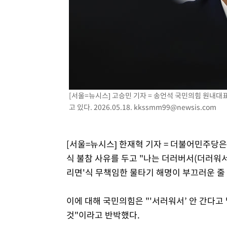
4시간 전 >
여수 오동도 해상서 모터보트 전복…1명 사망·1명 실종
5시간 전 >
극한폭염 한풀 꺾이지만…'낮 최고 35도' 무더위, 열대야 계
날씨]
6시간 전 >
축구협회 "압수수색·성접대 논란 사과…쇄신의 기회로 삼겠
7시간 전 >
[속보]'압수수색·성접대 논란' 축구협회 "실망과 걱정 안겨드
10시간 전 >
'최고 37도' 폭염 지속…강원동해안 최대 150㎜ 비
12시간 전 >
[속보]뉴욕증시 상승 마감…S&P 0.6% 나스닥 1.3%↑
[서울=뉴시스] 고승민 기자 = 송언석 국민의힘 원내대표
고 있다. 2026.05.18.
kkssmm99@newsis.com
[서울=뉴시스] 한재혁 기자 = 더불어민주당은
식 불참 사유를 두고 "나는 더러버서(더러워서
리면'식 무책임한 물타기 해명이 부끄러운 줄
이에 대해 국민의힘은 "'서러워서’ 안 간다고
것"이라고 반박했다.