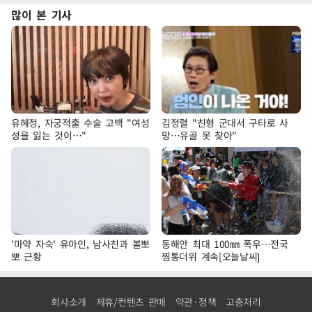
많이 본 기사
유혜정, 자궁적출 수술 고백 "여성
김정렬 "친형 군대서 구타로 사
성을 잃는 것이…"
망…유골 못 찾아"
'마약 자숙' 유아인, 남사친과 볼뽀
동해안 최대 100㎜ 폭우…전국
뽀 근황
찜통더위 계속[오늘날씨]
회사소개
제휴/컨텐츠 판매
약관·정책
고충처리