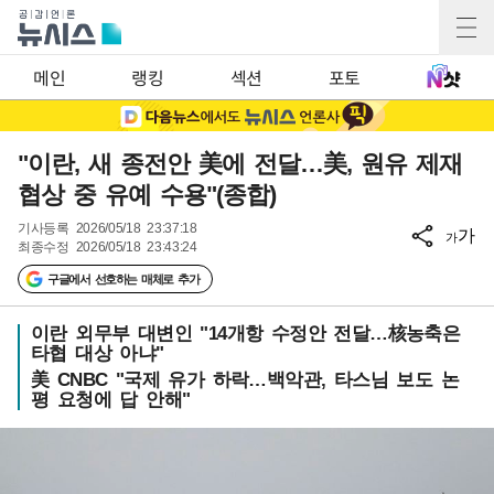
메인
랭킹
섹션
포토
"이란, 새 종전안 美에 전달…美, 원유 제재
협상 중 유예 수용"(종합)
기사등록
2026/05/18 23:37:18
가
가
최종수정
2026/05/18 23:43:24
구글에서 선호하는 매체로 추가
이란 외무부 대변인 "14개항 수정안 전달…核농축은
타협 대상 아냐"
美 CNBC "국제 유가 하락…백악관, 타스님 보도 논
평 요청에 답 안해"