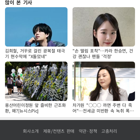
많이 본 기사
김희철, 거꾸로 걸린 광복절 태극
"손 떨림 포착"…카라 한승연, 건
기 현수막에 "X돌았네"
강 괜찮나 팬들 '걱정'
용산어린이정원 앞 즐비한 근조화
차가원 "○○○ 까면 주변 다 죽
환, 왜?[뉴시스Pic]
어"…전세금 미반환 속 녹취 폭로
파장
회사소개
제휴/컨텐츠 판매
약관·정책
고충처리