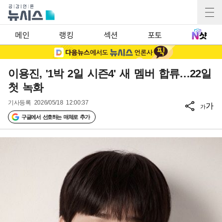
메인
랭킹
섹션
포토
이용진, '1박 2일 시즌4' 새 멤버 합류…22일
첫 녹화
기사등록
2026/05/18 12:00:37
가
가
구글에서 선호하는 매체로 추가