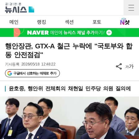
메인
랭킹
섹션
포토
행안장관, GTX-A 철근 누락에 "국토부와 합
동 안전점검"
기사등록
2026/05/18 12:48:22
가
가
구글에서 선호하는 매체로 추가
윤호중, 행안위 전체회의 채현일 민주당 의원 질의에