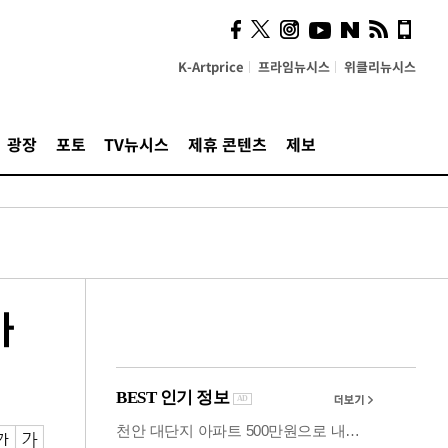
사이 해답 찾았죠"…알을
깨고 나온 '초자아'
K-Artprice
프라임뉴시스
위클리뉴시스
광장
포토
TV뉴시스
제휴 콘텐츠
제보
가