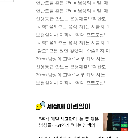
"주식 매일 사고판다"는 美 젊은
남성들…64%가 "나는 인생의
패배자“