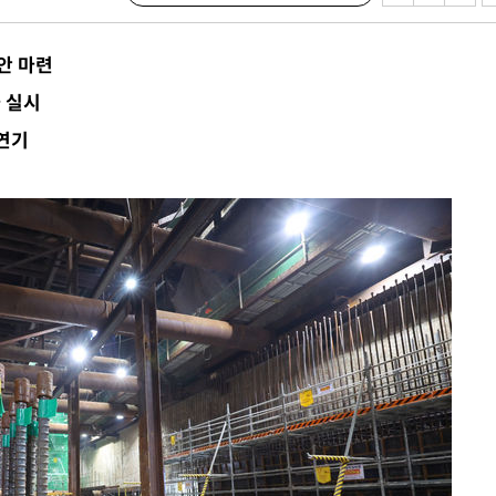
 계속[다음
안 마련
삼겠다"
 실시
안겨드려 죄
 연기