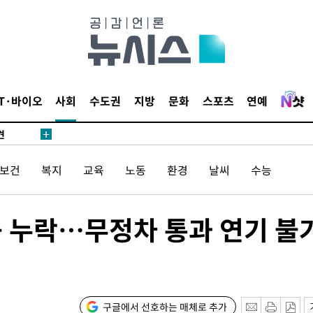
IT·바이오
사회
수도권
지방
문화
스포츠
연예
견
/보건
복지
교육
노동
환경
날씨
수능
 계속[다음
삼겠다"
근 누락…무정차 통과 연기 불
안겨드려 죄
견
구글에서 선호하는 매체로 추가