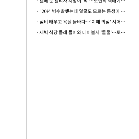
· 엘베 문 열리자 지팡이 '퍽'…노인의 택배기사 폭행 이유
· "20년 병수발했는데 얼굴도 모르는 동생이 유산 절반을"…배다른 형제 상속권 있을까
· 냄비 태우고 욕실 물바다…'치매 의심' 시어머니 검사 권유했다가 '날벼락'
· 새벽 식당 몰래 들어와 테이블서 '쿨쿨'…토사물 남기고 사라진 남성