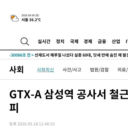
2026.08.08 (토)
서울 36.2℃
실시간
정치
국제
경제
금융
산업
-525초 전 >
[속보]뉴욕증시 상승 마감…S&P 0.6% 나스닥 1.3%↑
-30086초 전 >
선재도서 해루질 나섰다 실종 60대, 닷새 만에 숨진 채 발
-27620초 전 >
남자 농구, 나고야 아시안게임서 '홈팀' 일본과 한일전
사회
사회최신
사건/사고
법원/검찰
의료
-26996초 전 >
여수 오동도 해상서 모터보트 전복…1명 사망·1명 실종
-23223초 전 >
극한폭염 한풀 꺾이지만…'낮 최고 35도' 무더위, 열대야
주 날씨]
-20241초 전 >
축구협회 "압수수색·성접대 논란 사과…쇄신의 기회로 
GTX-A 삼성역 공사서 철
-18758초 전 >
[속보]'압수수색·성접대 논란' 축구협회 "실망과 걱정 
송"
피
-7379초 전 >
'최고 37도' 폭염 지속…강원동해안 최대 150㎜ 비
-505초 전 >
[속보]뉴욕증시 상승 마감…S&P 0.6% 나스닥 1.3%↑
-30106초 전 >
선재도서 해루질 나섰다 실종 60대, 닷새 만에 숨진 채 발
등록 2026.05.18 11:46:53
-27640초 전 >
남자 농구, 나고야 아시안게임서 '홈팀' 일본과 한일전