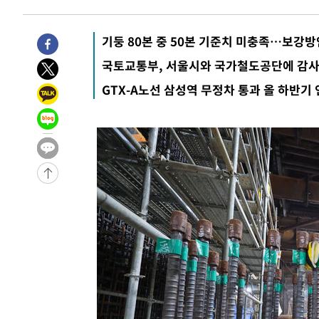
-27016초 전 >
여수 오동도 해상서 모터보트 전복…1명 사망·1명 실종
-23243초 전 >
극한폭염 한풀 꺾이지만…'낮 최고 35도' 무더위, 열대야
기둥 80본 중 50본 기준치 미충족…보강방
주 날씨]
-20261초 전 >
축구협회 "압수수색·성접대 논란 사과…쇄신의 기회로 
국토교통부, 서울시와 국가철도공단에 감사
-18778초 전 >
[속보]'압수수색·성접대 논란' 축구협회 "실망과 걱정 
GTX-A노선 삼성역 무정차 통과 올 하반기
송"
-7399초 전 >
'최고 37도' 폭염 지속…강원동해안 최대 150㎜ 비
-525초 전 >
[속보]뉴욕증시 상승 마감…S&P 0.6% 나스닥 1.3%↑