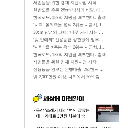
옥상 '쓰레기 테러' 범인 잡았는
데…과태료 3만원 처분에 숙박업
주 허탈