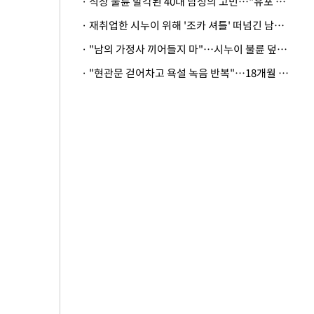
· 직장 불륜 발각된 40대 남성의 고민…"유포 동료 명예훼손·협박죄 고소 가능할까"
· 재취업한 시누이 위해 '조카 셔틀' 떠넘긴 남편…아내 "난 못한다"
· "남의 가정사 끼어들지 마"…시누이 불륜 덮으려는 남편에 억울한 아내
· "현관문 걷어차고 욕설 녹음 반복"…18개월 아기 키우는 집 뒤흔든 '앞집의 비극'