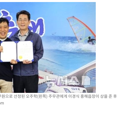
 공무원으로 선정된 오주학(왼쪽) 주무관에게 이경식 흥해읍장이 상을 준 후
om