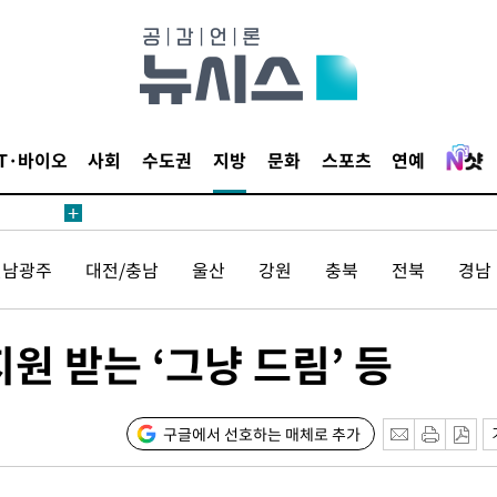
IT·바이오
사회
수도권
지방
문화
스포츠
연예
전남광주
대전/충남
울산
강원
충북
전북
경남
원 받는 ‘그냥 드림’ 등
구글에서 선호하는 매체로 추가