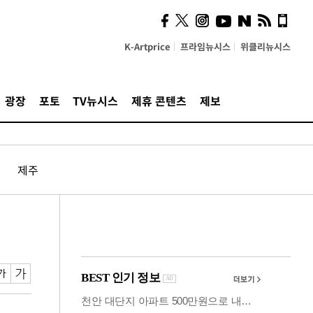
의견, 국토부·LH에 충실히
전달할 것"
K-Artprice
프라임뉴시스
위클리뉴시스
광장
포토
TV뉴시스
제휴 콘텐츠
제보
제주