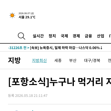
2026.08.07 (금)
서울 29.1℃
실시간
정치
국제
경제
금융
산업
-31226초 전 >
[속보] 뉴욕증시, 일제 하락 마감…나스닥 0.06%↓
지방
지방최신
세종
부산
대구/경북
[포항소식]누구나 먹거리 지
등록 2026.05.18 21:11:47