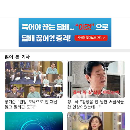
많이 본 기사
황기순 "원정 도박으로 전 재산
정보석 "황정음 전 남편 서글서글
잃고 필리핀 도피"
한 인상이었는데…"