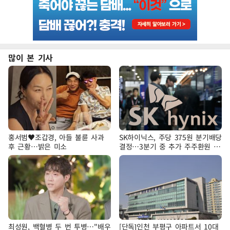
많이 본 기사
홍서범♥조갑경, 아들 불륜 사과
SK하이닉스, 주당 375원 분기배당
후 근황…밝은 미소
결정…3분기 중 추가 주주환원 발
표
최성원, 백혈병 두 번 투병…"배우
[단독]인천 부평구 아파트서 10대