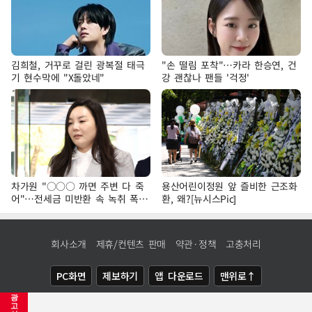
김희철, 거꾸로 걸린 광복절 태극
"손 떨림 포착"…카라 한승연, 건
기 현수막에 "X돌았네"
강 괜찮나 팬들 '걱정'
차가원 "○○○ 까면 주변 다 죽
용산어린이정원 앞 즐비한 근조화
어"…전세금 미반환 속 녹취 폭로
환, 왜?[뉴시스Pic]
파장
회사소개
제휴/컨텐츠 판매
약관·정책
고충처리
PC화면
제보하기
앱 다운로드
맨위로↑
광
COPYRIGHTⓒ
NEWSIS
ALL RIGHTS RESERVED.
고