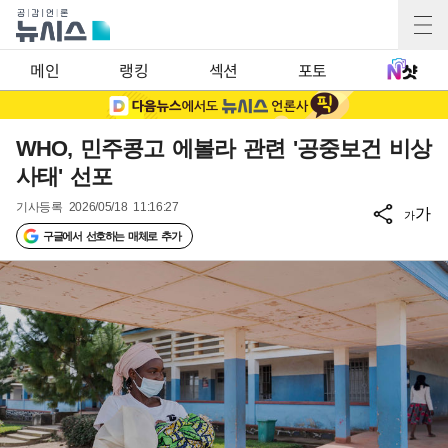
메인
랭킹
섹션
포토
WHO, 민주콩고 에볼라 관련 '공중보건 비상
사태' 선포
기사등록
2026/05/18 11:16:27
가
가
구글에서 선호하는 매체로 추가