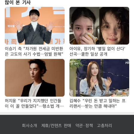
많이 본 기사
이승기 측 "차가원 전세금 미반환
아이유, 장기하 '별일 없이 산다'
은 고도의 사기 수법…엄벌 원해"
선곡…쿨한 일상 공개
허지웅 "우리가 지지했던 인간들
김혜수 "우린 돈 받고 일하는 프
이 이 꼴 만들었다"…형소법 개정
리랜서…받는 만큼 해내야"
에 격한 반응
회사소개
제휴/컨텐츠 판매
약관·정책
고충처리