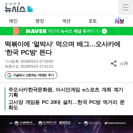
메인
랭킹
섹션
포토
떡볶이에 '얼박사' 먹으며 배그…오사카에
'한국 PC방' 뜬다
기사등록
2026/05/19 07:30:00
가
가
최종수정
2026/05/19 07:42:23
구글에서 선호하는 매체로 추가
주오사카한국문화원, 아시안게임 e스포츠 개최 계기
기획
고사양 게임용 PC 20대 설치…한국 PC방 먹거리 문
화도