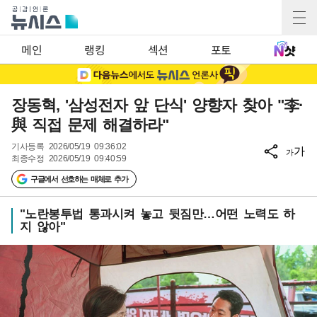
메인
랭킹
섹션
포토
장동혁, '삼성전자 앞 단식' 양향자 찾아 "李·
與 직접 문제 해결하라"
기사등록
2026/05/19 09:36:02
가
가
최종수정
2026/05/19 09:40:59
구글에서 선호하는 매체로 추가
"노란봉투법 통과시켜 놓고 뒷짐만…어떤 노력도 하
지 않아"