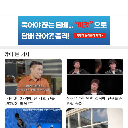
많이 본 기사
"서장훈, 28억에 산 서초 건물
전현무 "전 연인 집착에 친구들과
450억에 매물로"
연락 끊어"