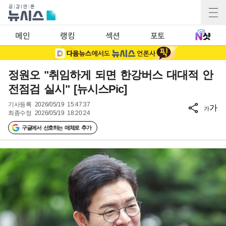
메인
랭킹
섹션
포토
정원오 "취임하게 되면 한강버스 대대적 안
전점검 실시" [뉴시스Pic]
기사등록
2026/05/19 15:47:37
가
가
최종수정
2026/05/19 18:20:24
구글에서 선호하는 매체로 추가