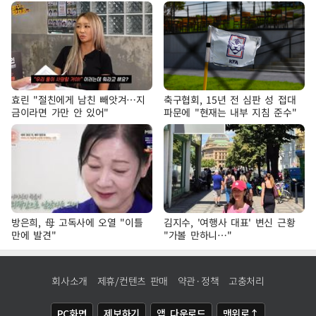
효린 "절친에게 남친 빼앗겨…지
축구협회, 15년 전 심판 성 접대
금이라면 가만 안 있어"
파문에 "현재는 내부 지침 준수"
방은희, 母 고독사에 오열 "이틀
김지수, '여행사 대표' 변신 근황
만에 발견"
"가볼 만하니…"
회사소개
제휴/컨텐츠 판매
약관·정책
고충처리
PC화면
제보하기
앱 다운로드
맨위로↑