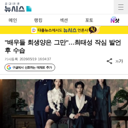
메인
랭킹
섹션
포토
"배우들 희생양은 그만"…최태성 작심 발언
후 수습
기사등록
2026/05/19 16:04:37
가
가
구글에서 선호하는 매체로 추가