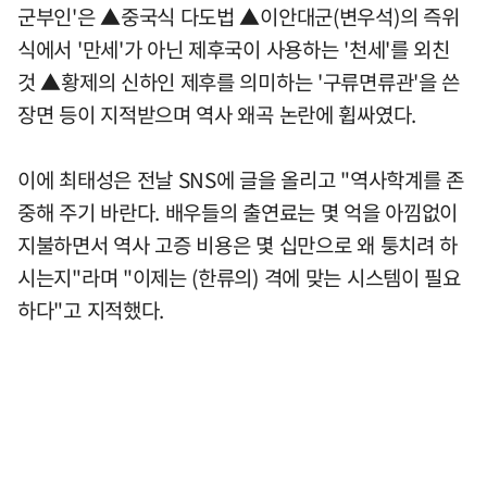
군부인'은 ▲중국식 다도법 ▲이안대군(변우석)의 즉위
식에서 '만세'가 아닌 제후국이 사용하는 '천세'를 외친
것 ▲황제의 신하인 제후를 의미하는 '구류면류관'을 쓴
장면 등이 지적받으며 역사 왜곡 논란에 휩싸였다.
이에 최태성은 전날 SNS에 글을 올리고 "역사학계를 존
중해 주기 바란다. 배우들의 출연료는 몇 억을 아낌없이
지불하면서 역사 고증 비용은 몇 십만으로 왜 퉁치려 하
시는지"라며 "이제는 (한류의) 격에 맞는 시스템이 필요
하다"고 지적했다.