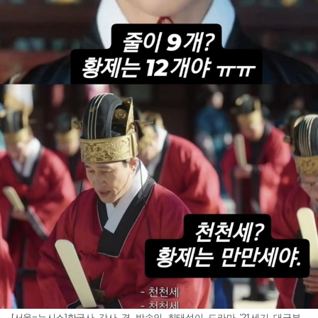
[서울=뉴시스]한국사 강사 겸 방송인 최태성이 드라마 '21세기 대군부