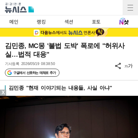
메인
랭킹
섹션
포토
김민종, MC몽 '불법 도박' 폭로에 "허위사
실…법적 대응"
기사등록
2026/05/19 08:38:50
가
가
구글에서 선호하는 매체로 추가
김민종 "현재 이야기되는 내용들, 사실 아냐"
X