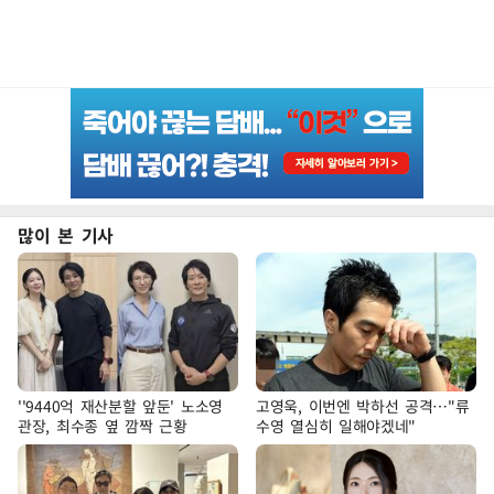
많이 본 기사
''9440억 재산분할 앞둔' 노소영
고영욱, 이번엔 박하선 공격…"류
관장, 최수종 옆 깜짝 근황
수영 열심히 일해야겠네"