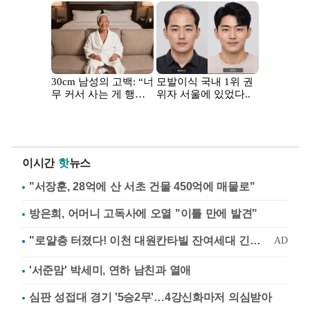
이시간
핫
뉴스
"서장훈, 28억에 산 서초 건물 450억에 매물로"
방은희, 어머니 고독사에 오열 "이틀 만에 발견"
'서준맘' 박세미, 연하 남친과 열애
심판 성접대 경기 '5승2무'…4강신화마저 의심받아