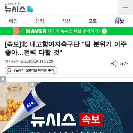
메인
랭킹
섹션
포토
[속보]北 내고향여자축구단 "팀 분위기 아주
좋아…전력 다할 것"
기사등록
2026/05/19 11:58:29
가
가
구글에서 선호하는 매체로 추가
X