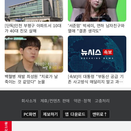
[단독]인천 부평구 아파트서 10대
'서준맘' 박세미, 연하 남자친구와
가 40대 친모 살해
열애 "결혼 생각도"
백혈병 재발 최성원 "치료가 날
[속보]이 대통령 "부동산 공급 기
죽이는 것 같았다" 눈물
존 사고방식 매달리지 말고 과감
히 실천"
회사소개
제휴/컨텐츠 판매
약관·정책
고충처리
PC화면
제보하기
앱 다운로드
맨위로↑
광
COPYRIGHTⓒ
NEWSIS
ALL RIGHTS RESERVED.
고
삭