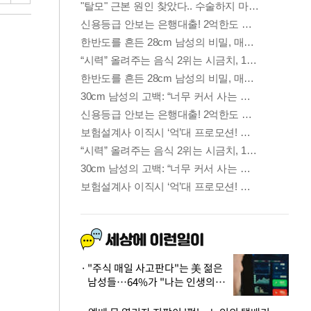
"주식 매일 사고판다"는 美 젊은
남성들…64%가 "나는 인생의
패배자“