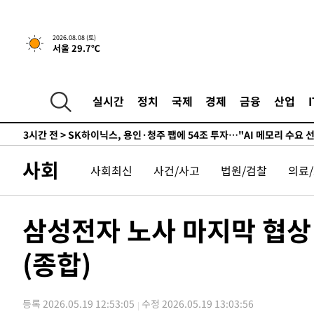
↓
-2221초 전 >
[속보]이 대통령 "부동산 공급 기존 사고방식 매달리지 말
실천"
-1306초 전 >
이란, "오만과 '중앙 단일 루트' 합의…북쪽 인바운드·남
2026.08.08 (토)
서울 29.7℃
드는 임시"
1시간 전 >
"낮 기온 소폭 하락"…수도권 폭염중대경보, 폭염경보로 하
1시간 전 >
[속보]이 대통령, '호우피해' 안동·의성 관할 4개 면 특별재
1시간 전 >
[단독]중수청 지원 검사들, 정원 초과 시 낮은 계급 임용…희망
실시간
정치
국제
경제
금융
산업
수도
2시간 전 >
낮 최고 37도 찜통더위…곳곳 소나기·강원 많은 비[내일날씨
3시간 전 >
SK하이닉스, 용인·청주 팹에 54조 투자…"AI 메모리 수요 
3시간 전 >
여자배구 이재영·이다영 자매, 아제르바이잔 투란VC 입단
사회
사회최신
사건/사고
법원/검찰
의료
4시간 전 >
외국인 심판 성 접대 7경기 들여다보니…한국 축구 '5승 2무'
4시간 전 >
[속보]코스닥, 2.86포인트(0.36%) 내린 798.81마감
4시간 전 >
[속보]코스피, 6200선 약보합…0.60% 내린 6258.77에 마
삼성전자 노사 마지막 협상
4시간 전 >
[속보]원·달러 환율, 7.7원 내린 1416.1원 마감
(종합)
4시간 전 >
[속보] 노원서 40.1도 관측…서울, 2018년 이후 첫 40도
5시간 전 >
[속보]종합특검, '계엄 수용공간 확보' 신용해 前교정본부장 
5시간 전 >
외신들도 주목한 韓축구 파문…"국민적 공분에 수사 재개"
등록 2026.05.19 12:53:05
수정 2026.05.19 13:03:56
5시간 전 >
11시간 압수수색에 성접대 파문까지…'쑥대밭' 된 축구협회