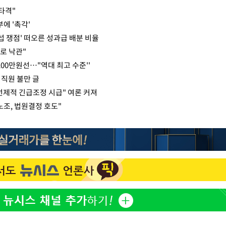
타격"
에 '촉각'
교섭 쟁점' 떠오른 성과급 배분 비율
로 낙관"
200만원선…"역대 최고 수준''
 직원 불만 글
선제적 긴급조정 시급" 여론 커져
노조, 법원결정 호도"