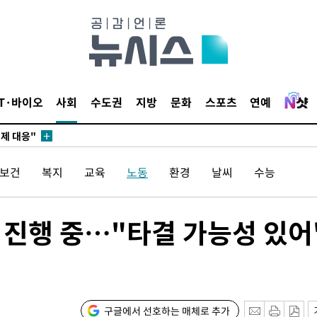
고 과감히
쪽 아웃바운
향
난지역 선포
지 못 갈
IT·바이오
사회
수도권
지방
문화
스포츠
연예
]
선제 대응"
/보건
복지
교육
노동
환경
날씨
수능
쳐
 진행 중…"타결 가능성 있어
기소
구글에서 선호하는 매체로 추가