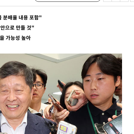
수…이병태
(종합)
 분배율 내용 포함"
.3만개 하
 안으로 만들 것"
4.1%로
않을 가능성 높아
고 과감히
쪽 아웃바운
향
난지역 선포
지 못 갈
]
선제 대응"
쳐