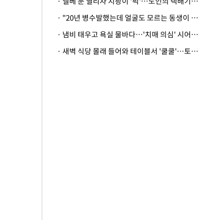
· 엘베 문 열리자 지팡이 '퍽'…노인의 택배기사 폭행 이유
· "20년 병수발했는데 얼굴도 모르는 동생이 유산 절반을"…배다른 형제 상속권 있을까
· 냄비 태우고 욕실 물바다…'치매 의심' 시어머니 검사 권유했다가 '날벼락'
· 새벽 식당 몰래 들어와 테이블서 '쿨쿨'…토사물 남기고 사라진 남성