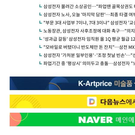
삼성전자 몰려간 소상공인…"파업땐 골목상권도 
삼성전자 노사, 오늘 '마지막 담판'…최종 타결 여부
"부문 3대 사업부 7이냐, 7대 3이냐" 삼성전자 '
노동장관, 삼성전자 사후조정에 대화 촉구…"의지
'성과급 갈등' 삼성전자 임직원 올 1Q 평균 월급 1
"모바일로 버텼더니 반도체만 돈 잔치"…삼전 MX
삼성전자 '가처분 일부인용'·'조정 첫날 빈손'…"
파업기간 중 '평상시' 의미두고 충돌…삼성전자 "