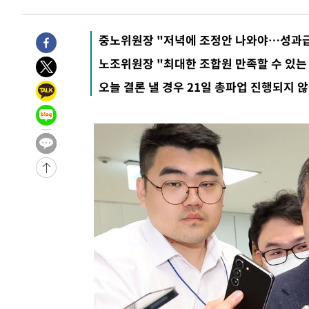
5시간 전 >
[속보]규제합리화위원회 부위원장에 김태유 서울대 공대 교
후임
-9791초 전 >
이강인, 폭염 속 AT마드리드 첫 훈련…80명 식사 대접까지
중노위원장 "저녁에 조정안 나와야…성과급
-6930초 전 >
미 사업체 일자리, 7월에 2.3만개 순감하고 그 전 2개월 10
노조위원장 "최대한 조합원 만족할 수 있는
향수정 (2보)
-6378초 전 >
[속보] 미 사업체, 일자리 7월에 2.3만 개 줄어…실업률은 
오늘 결론 낼 경우 21일 총파업 진행되지 
↓
-2241초 전 >
[속보]이 대통령 "부동산 공급 기존 사고방식 매달리지 말
실천"
-1326초 전 >
이란, "오만과 '중앙 단일 루트' 합의…북쪽 인바운드·남
드는 임시"
1시간 전 >
"낮 기온 소폭 하락"…수도권 폭염중대경보, 폭염경보로 하
1시간 전 >
[속보]이 대통령, '호우피해' 안동·의성 관할 4개 면 특별재
1시간 전 >
[단독]중수청 지원 검사들, 정원 초과 시 낮은 계급 임용…희망
수도
2시간 전 >
낮 최고 37도 찜통더위…곳곳 소나기·강원 많은 비[내일날씨
3시간 전 >
SK하이닉스, 용인·청주 팹에 54조 투자…"AI 메모리 수요 
3시간 전 >
여자배구 이재영·이다영 자매, 아제르바이잔 투란VC 입단
4시간 전 >
외국인 심판 성 접대 7경기 들여다보니…한국 축구 '5승 2무'
4시간 전 >
[속보]코스닥, 2.86포인트(0.36%) 내린 798.81마감
4시간 전 >
[속보]코스피, 6200선 약보합…0.60% 내린 6258.77에 마
4시간 전 >
[속보]원·달러 환율, 7.7원 내린 1416.1원 마감