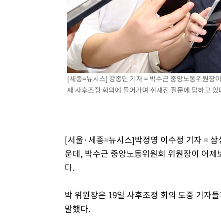
4시간 전 >
[속보] 노원서 40.1도 관측…서울, 2018년 이후 첫 40도
5시간 전 >
[속보]종합특검, '계엄 수용공간 확보' 신용해 前교정본부장 
5시간 전 >
외신들도 주목한 韓축구 파문…"국민적 공분에 수사 재개"
5시간 전 >
11시간 압수수색에 성접대 파문까지…'쑥대밭' 된 축구협회
5시간 전 >
[속보]규제합리화위원회 부위원장에 김태유 서울대 공대 교
[세종=뉴시스] 강종민 기자 = 박수근 중앙노동위원장
후임
째 사후조정 회의에 들어가며 취재진 질문에 답하고 있다. 2
[서울·세종=뉴시스]박정영 이수정 기자 = 
운데, 박수근 중앙노동위원회 위원장이 어제보
다.
박 위원장은 19일 사후조정 회의 도중 기자들
말했다.