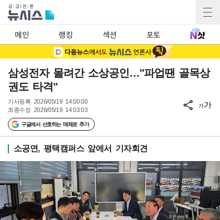
메인
랭킹
섹션
포토
삼성전자 몰려간 소상공인…"파업땐 골목상
권도 타격"
기사등록
2026/05/19 14:00:00
가
가
최종수정
2026/05/19 14:03:03
구글에서 선호하는 매체로 추가
소공연, 평택캠퍼스 앞에서 기자회견