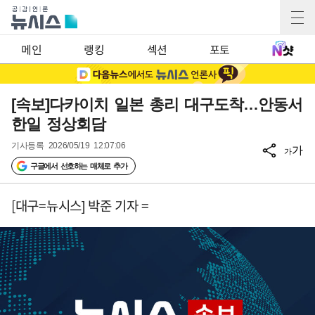
메인
랭킹
섹션
포토
[속보]다카이치 일본 총리 대구도착…안동서
한일 정상회담
기사등록
2026/05/19 12:07:06
가
가
구글에서 선호하는 매체로 추가
[대구=뉴시스] 박준 기자 =