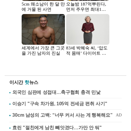
이시간
핫
뉴스
외국인 심판에 성접대…축구협회 충격 민낯
이승기 "구속 차가원, 105억 전세금 편취 사기"
효린 "절친에게 남친 빼앗겼다…가만 안 둬"