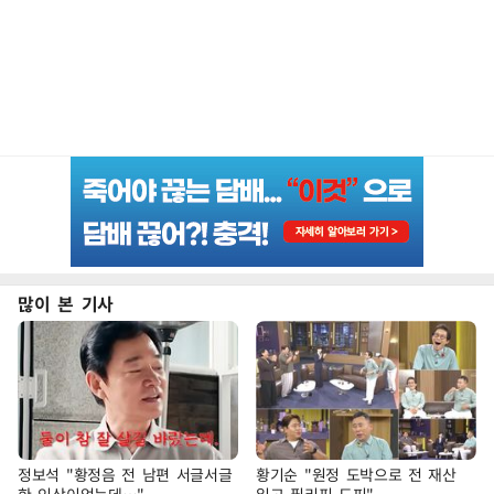
많이 본 기사
정보석 "황정음 전 남편 서글서글
황기순 "원정 도박으로 전 재산