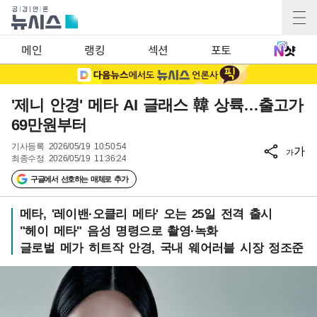
메인
랭킹
섹션
포토
'제니 안경' 메타 AI 글래스 韓 상륙…출고가
69만원부터
기사등록
2026/05/19 10:50:54
가
가
최종수정
2026/05/19 11:36:24
구글에서 선호하는 매체로 추가
메타, '레이밴·오클리 메타' 오는 25일 전격 출시
"헤이 메타" 음성 명령으로 촬영·녹화
글로벌 메가 히트작 안경, 국내 웨어러블 시장 정조준