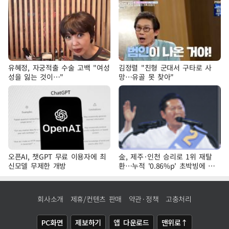
유혜정, 자궁적출 수술 고백 "여성
김정렬 "친형 군대서 구타로 사
성을 잃는 것이…"
망…유골 못 찾아"
오픈AI, 챗GPT 무료 이용자에 최
金, 제주·인천 승리로 1위 재탈
신모델 무제한 개방
환…누적 '0.86%p' 초박빙에 호
남 표심 주목
회사소개
제휴/컨텐츠 판매
약관·정책
고충처리
PC화면
제보하기
앱 다운로드
맨위로↑