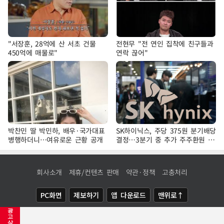
"서장훈, 28억에 산 서초 건물
전현무 "전 연인 집착에 친구들과
450억에 매물로"
연락 끊어"
박찬민 딸 박민하, 배우·국가대표
SK하이닉스, 주당 375원 분기배당
병행하더니…여유로운 근황 공개
결정…3분기 중 추가 주주환원 발
표
회사소개
제휴/컨텐츠 판매
약관·정책
고충처리
PC화면
제보하기
앱 다운로드
맨위로↑
광
COPYRIGHTⓒ
NEWSIS
ALL RIGHTS RESERVED.
고
삭