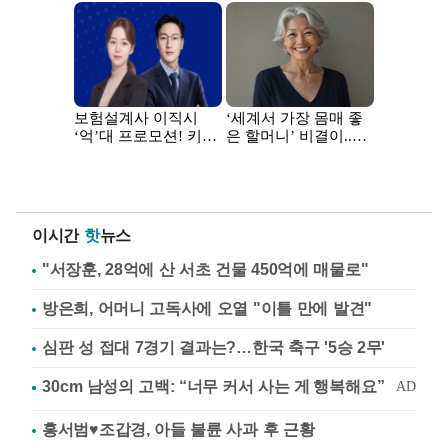
이시간
핫
뉴스
"서장훈, 28억에 산 서초 건물 450억에 매물로"
방은희, 어머니 고독사에 오열 "이틀 만에 발견"
심판 성 접대 7경기 결과는?…한국 축구 '5승 2무'
홍서범♥조갑경, 아들 불륜 사과 후 근황