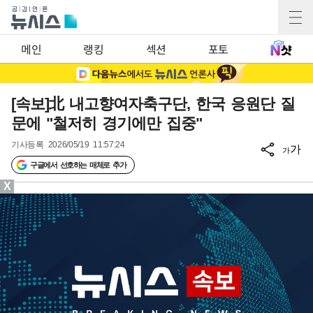
메인
랭킹
섹션
포토
[속보]北 내고향여자축구단, 한국 응원단 질
문에 "철저히 경기에만 집중"
기사등록
2026/05/19 11:57:24
가
가
구글에서 선호하는 매체로 추가
X