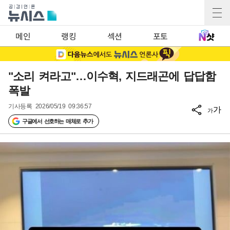
메인
랭킹
섹션
포토
"소리 켜라고"…이수혁, 지드래곤에 답답함
폭발
기사등록
2026/05/19 09:36:57
가
가
구글에서 선호하는 매체로 추가