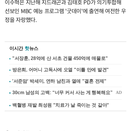
이수혁은 지난해 지드래곤과 김태호 PD가 의기투합해
선보인 MBC 예능 프로그램 '굿데이'에 출연해 여전한 우
정을 자랑했다.
이시간
핫
뉴스
"서장훈, 28억에 산 서초 건물 450억에 매물로"
방은희, 어머니 고독사에 오열 "이틀 만에 발견"
'서준맘' 박세미, 연하 남친과 열애 "결혼 전제"
백혈병 재발 최성원 "치료가 날 죽이는 것 같아"