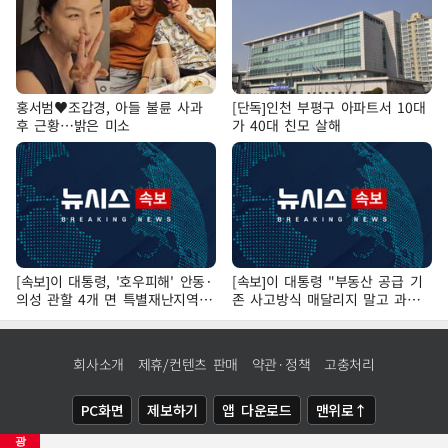
홍서범♥조갑경, 아들 불륜 사과
[단독]인천 부평구 아파트서 10대
후 근황…밝은 미소
가 40대 친모 살해
[속보]이 대통령, '호우피해' 안동·
[속보]이 대통령 "부동산 공급 기
의성 관할 4개 면 특별재난지역
존 사고방식 매달리지 말고 과감
선포
히 실천"
회사소개
제휴/컨텐츠 판매
약관·정책
고충처리
PC화면
제보하기
앱 다운로드
맨위로↑
광